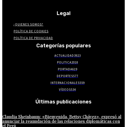
Legal
¿QUIENES SOMOS?
POLÍTICA DE COOKIES
POLÍTICA DE PRIVACIDAD
Categorías populares
ACTUALIDAD
3923
POLITICA
2018
PORTADA
619
DEPORTES
577
INTERNACIONALES
559
VÍDEOS
534
Últimas publicaciones
Claudia Sheinbaum: «Bienvenida, Bettsy Chávez», expresó al
anunciar la reanudación de las relaciones diplomáticas con
el Perú