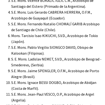
S.E. Mons. Vicente BOKALIC IGLIC C.M., Arzobispo de
Santiago del Estero (Primado de la Argentina).
S.E. Mons. Luis Gerardo CABRERA HERRERA, O.F.M.,
Arzobispo de Guayaquil (Ecuador).
S.E. Mons. Fernando Natalio CHOMALÍ GARIB Arzobispo
de Santiago de Chile (Chile).
Mons. Tarcisio Isao KIKUCHI, S.V.D., Arzobispo de Tokio
(Japón).
S.E. Mons. Pablo Virgilio SIONGCO DAVID, Obispo de
Kalookan (Filipinas).
S. E. Mons. Ladislav NEMET, S.V.D., Arzobispo de Beograd -
Smederevo, (Serbia).
S.E. Mons. Jaime SPENGLER, O.F.M., Arzobispo de Porto
Alegre (Brasil).
S.E. Mons. Ignace BESSI DOGBO, Arzobispo de Abidjan
(Costa de Marfil).
S.E. Mons. Jean-Paul VESCO, O.P., Arzobispo de Argel
(Argelia).