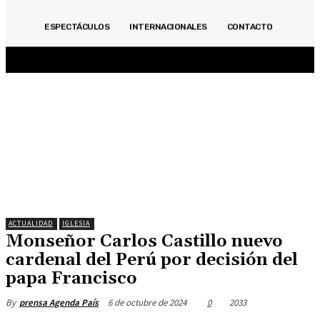
ACTUALIDAD
INMOBILIARIAS
OPINIÓN
POLITICA
DEPORTES
ECONOMÍA
ESPECTÁCULOS
INTERNACIONALES
CONTACTO
ESPECIALES
ESPECTÁCULOS
INTERNACIONALES
CONTACTO
ACTUALIDAD
IGLESIA
Monseñor Carlos Castillo nuevo
cardenal del Perú por decisión del
papa Francisco
6 de octubre de 2024
0
2033
By
prensa Agenda País