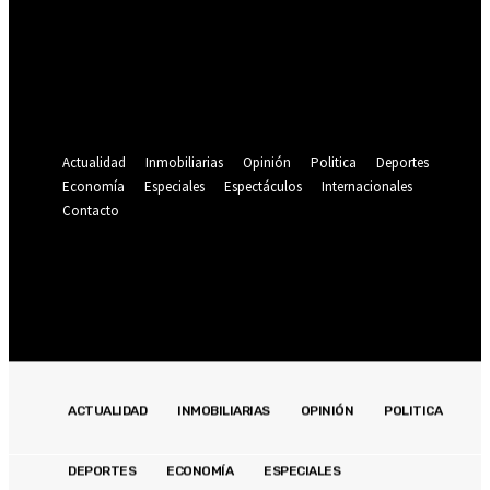
Se te ha enviado una contraseña por correo electrónico.
Recuperación de contraseña
Recupera tu contraseña
tu correo electrónico
Se te ha enviado una contraseña por correo electrónico.
Actualidad
Inmobiliarias
Opinión
Politica
Deportes
Economía
Especiales
Espectáculos
Internacionales
Contacto
Registrarse / Unirse
21.4
C
Lima
viernes, agosto 7, 2026
ACTUALIDAD
INMOBILIARIAS
OPINIÓN
POLITICA
DEPORTES
ECONOMÍA
ESPECIALES