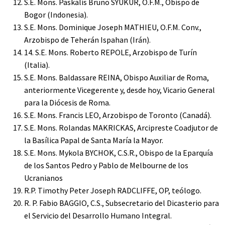
S.E. Mons. Paskalis Bruno SYUKUR, O.F.M., Obispo de
Bogor (Indonesia).
S.E. Mons. Dominique Joseph MATHIEU, O.F.M. Conv.,
Arzobispo de Teherán Ispahan (Irán).
14. S.E. Mons. Roberto REPOLE, Arzobispo de Turín
(Italia).
S.E. Mons. Baldassare REINA, Obispo Auxiliar de Roma,
anteriormente Vicegerente y, desde hoy, Vicario General
para la Diócesis de Roma.
S.E. Mons. Francis LEO, Arzobispo de Toronto (Canadá).
S.E. Mons. Rolandas MAKRICKAS, Arcipreste Coadjutor de
la Basílica Papal de Santa María la Mayor.
S.E. Mons. Mykola BYCHOK, C.S.R., Obispo de la Eparquía
de los Santos Pedro y Pablo de Melbourne de los
Ucranianos
R.P. Timothy Peter Joseph RADCLIFFE, OP, teólogo.
R. P. Fabio BAGGIO, C.S., Subsecretario del Dicasterio para
el Servicio del Desarrollo Humano Integral.