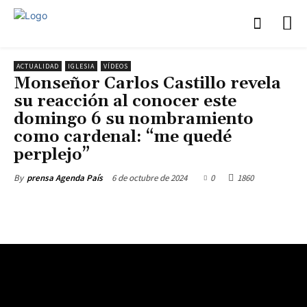
ACTUALIDAD
IGLESIA
VÍDEOS
Monseñor Carlos Castillo revela
su reacción al conocer este
domingo 6 su nombramiento
como cardenal: “me quedé
perplejo”
6 de octubre de 2024
0
1860
By
prensa Agenda País