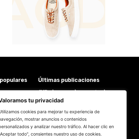
 populares
Últimas publicaciones
JNE y los casos de renuncias de
3921
candidatos a alcaldes similares a
2018
Valoramos tu privacidad
los de López Aliaga: La
Constitución está por encima del
619
reglamento
Utilizamos cookies para mejorar tu experiencia de
577
6 de agosto de 2026
navegación, mostrar anuncios o contenidos
559
personalizados y analizar nuestro tráfico. Al hacer clic en
534
Rafael López Aliaga recibe sin
"Aceptar todo", consientes nuestro uso de cookies.
rubor la renuncia de Luis Rubio