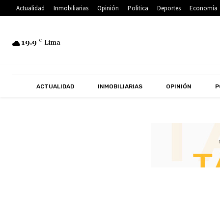
Actualidad
Inmobiliarias
Opinión
Politica
Deportes
Economía
19.9
C
Lima
ACTUALIDAD
INMOBILIARIAS
OPINIÓN
P