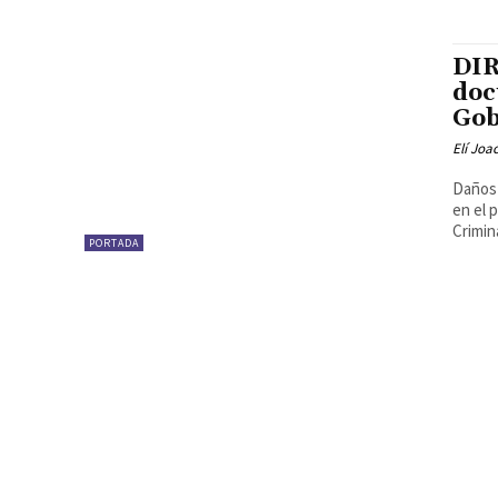
DIR
doc
Gob
Elí Joa
Daños 
en el 
Crimina
PORTADA