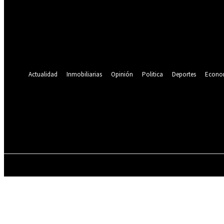
Se te ha enviado una contraseña por correo electrónico.
Recuperación de contraseña
Recupera tu contraseña
tu correo electrónico
Se te ha enviado una contraseña por correo electrónico.
Actualidad
Inmobiliarias
Opinión
Politica
Deportes
Econo
24.9
C
Lima
jueves, agosto 6, 2026
ACTUALIDAD
INMOBILIARIAS
OPINIÓN