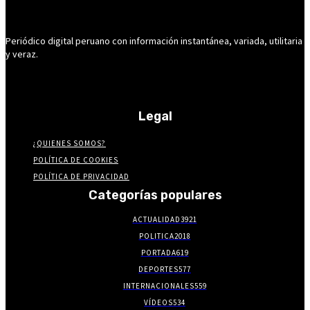
Periódico digital peruano con información instantánea, variada, utilitaria
y veraz.
Legal
¿QUIENES SOMOS?
POLÍTICA DE COOKIES
POLÍTICA DE PRIVACIDAD
Categorías populares
ACTUALIDAD
3921
POLITICA
2018
PORTADA
619
DEPORTES
577
INTERNACIONALES
559
VÍDEOS
534