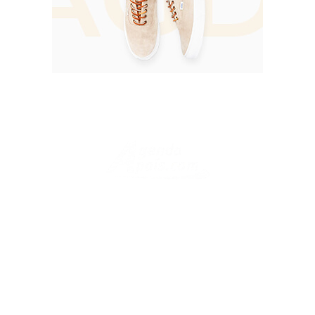
Periódico digital peruano con información instantánea, variada,
utilitaria y veraz.
Legal
¿QUIENES SOMOS?