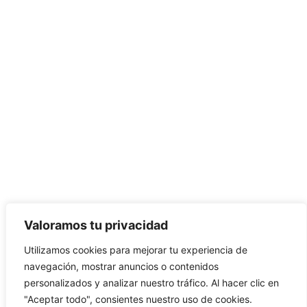
POLÍTICA DE COOKIES
POLÍTICA DE PRIVACIDAD
Categorías populares
ACTUALIDAD
3879
POLITICA
2013
PORTADA
617
DEPORTES
577
INTERNACIONALES
556
VÍDEOS
531
Últimas publicaciones
Valoramos tu privacidad
Pedro Castillo: “No está en agenda” del Gobierno el
indulto al expresidente, declaró Luis Galarreta
Utilizamos cookies para mejorar tu experiencia de
10 de agosto de 2026
navegación, mostrar anuncios o contenidos
personalizados y analizar nuestro tráfico. Al hacer clic en
Keiko Fujimori ofrece «escudo total» a la Policía
"Aceptar todo", consientes nuestro uso de cookies.
Nacional en la lucha contra la delincuencia