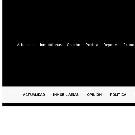
Se te ha enviado una contraseña por correo electrónico.
Recuperación de contraseña
Recupera tu contraseña
tu correo electrónico
Se te ha enviado una contraseña por correo electrónico.
Actualidad
Inmobiliarias
Opinión
Politica
Deportes
Econo
21.1
C
Lima
jueves, agosto 6, 2026
ACTUALIDAD
INMOBILIARIAS
OPINIÓN
POLITICA
ACTUALIDAD
INMOBILIARIAS
OPINIÓN