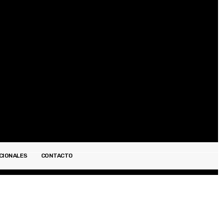
Registrarse / Unirse
CIONALES
CONTACTO
ESPECTÁCULOS
INTERNACIONALES
CONTACTO