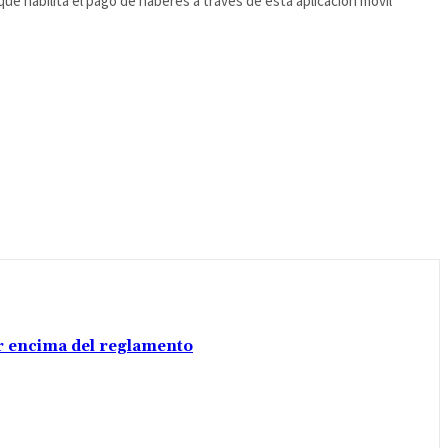
 que habilita el pago de haberes a través de esta aplicación móvil
por encima del reglamento