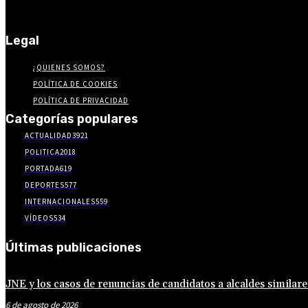
Legal
¿QUIENES SOMOS?
POLÍTICA DE COOKIES
POLÍTICA DE PRIVACIDAD
Categorías populares
ACTUALIDAD
3921
POLITICA
2018
PORTADA
619
DEPORTES
577
INTERNACIONALES
559
VÍDEOS
534
Últimas publicaciones
JNE y los casos de renuncias de candidatos a alcaldes similare
6 de agosto de 2026