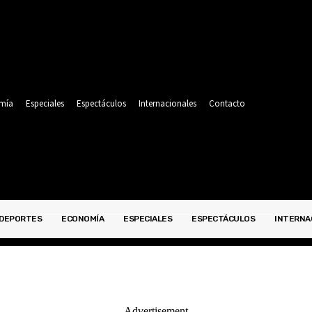
mía
Especiales
Espectáculos
Internacionales
Contacto
DEPORTES
ECONOMÍA
ESPECIALES
ESPECTÁCULOS
INTERNA
POLITICA
DEPORTES
ECONOMÍA
ESPECIALES
- Advertisement -