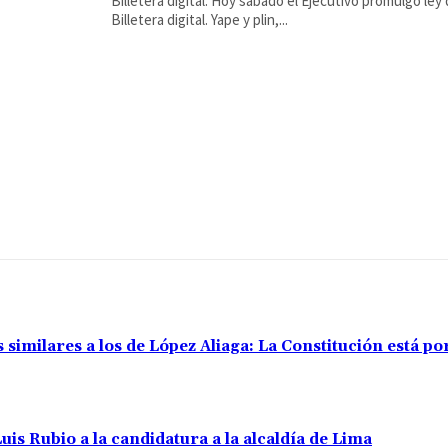
Billetera digital. Hoy sábado el Ejecutivo promulgó ley
Billetera digital. Yape y plin,...
s similares a los de López Aliaga: La Constitución está 
uis Rubio a la candidatura a la alcaldía de Lima