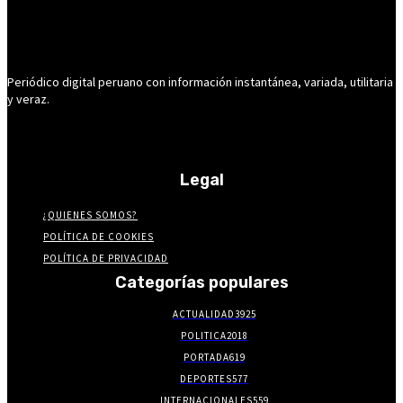
Periódico digital peruano con información instantánea, variada, utilitaria
y veraz.
Legal
¿QUIENES SOMOS?
POLÍTICA DE COOKIES
POLÍTICA DE PRIVACIDAD
Categorías populares
ACTUALIDAD
3925
POLITICA
2018
PORTADA
619
DEPORTES
577
INTERNACIONALES
559