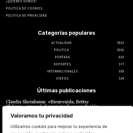
¿QUIENES SOMOS?
POLÍTICA DE COOKIES
POLÍTICA DE PRIVACIDAD
Categorías populares
ACTUALIDAD
3923
POLITICA
2018
PORTADA
619
DEPORTES
577
INTERNACIONALES
559
VÍDEOS
534
Últimas publicaciones
Claudia Sheinbaum: «Bienvenida, Bettsy
Chávez», expresó al anunciar la reanudación
de las relaciones diplomáticas con el Perú
Valoramos tu privacidad
7 de agosto de 2026
Utilizamos cookies para mejorar tu experiencia de