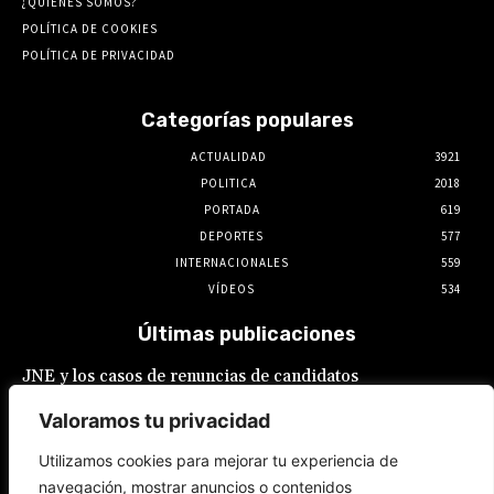
¿QUIENES SOMOS?
POLÍTICA DE COOKIES
POLÍTICA DE PRIVACIDAD
Categorías populares
ACTUALIDAD
3921
POLITICA
2018
PORTADA
619
DEPORTES
577
INTERNACIONALES
559
VÍDEOS
534
Últimas publicaciones
JNE y los casos de renuncias de candidatos
a alcaldes similares a los de López Aliaga: La
Constitución está por encima del reglamento
Valoramos tu privacidad
6 de agosto de 2026
Utilizamos cookies para mejorar tu experiencia de
navegación, mostrar anuncios o contenidos