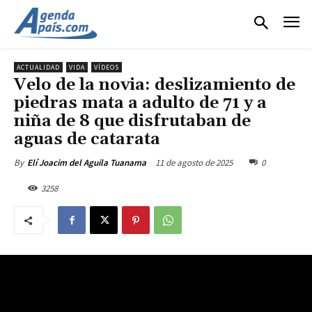
ACTUALIDAD
VIDA
VÍDEOS
Velo de la novia: deslizamiento de
piedras mata a adulto de 71 y a
niña de 8 que disfrutaban de
aguas de catarata
11 de agosto de 2025
0
By
Elí Joacim del Aguila Tuanama
3258