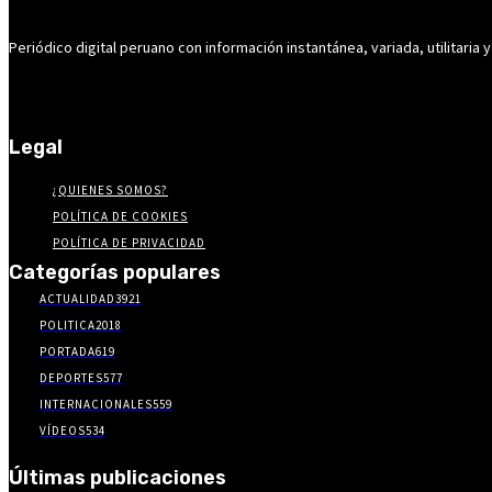
Periódico digital peruano con información instantánea, variada, utilitaria y
Legal
¿QUIENES SOMOS?
POLÍTICA DE COOKIES
POLÍTICA DE PRIVACIDAD
Categorías populares
ACTUALIDAD
3921
POLITICA
2018
PORTADA
619
DEPORTES
577
INTERNACIONALES
559
VÍDEOS
534
Últimas publicaciones