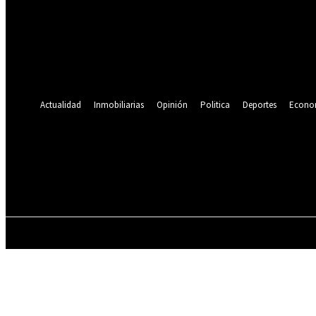
Se te ha enviado una contraseña por correo electrónico.
Recuperación de contraseña
Recupera tu contraseña
tu correo electrónico
Se te ha enviado una contraseña por correo electrónico.
Actualidad
Inmobiliarias
Opinión
Politica
Deportes
Econo
19.9
C
Lima
viernes, agosto 7, 2026
ACTUALIDAD
INMOBILIARIAS
OPINIÓN