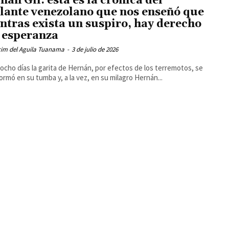
nán Gil: esta es la crónica del
ilante venezolano que nos enseñó que
ntras exista un suspiro, hay derecho
a esperanza
cim del Aguila Tuanama
-
3 de julio de 2026
cho días la garita de Hernán, por efectos de los terremotos, se
ormó en su tumba y, a la vez, en su milagro Hernán...