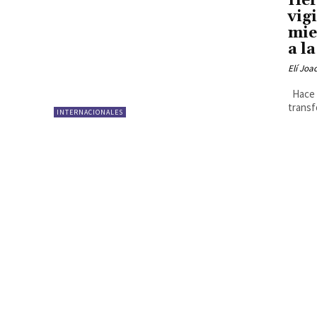
Her
vig
mie
a l
Elí Joa
Hace o
transf
INTERNACIONALES