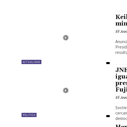
Kei
min
Elí Joa
Anunci
Presid
result
ACTUALIDAD
JNE
igu
pre
Fuj
Elí Joa
Sostie
cercan
POLITICA
democr