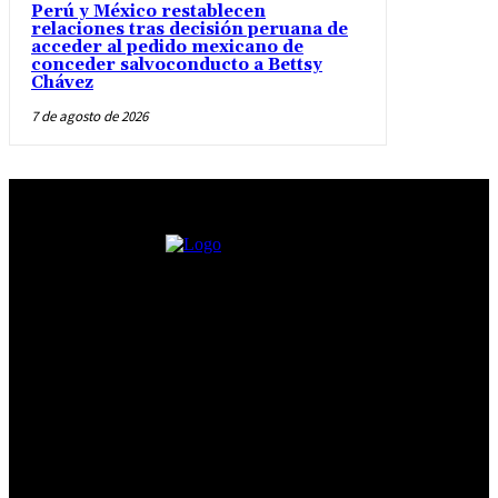
Perú y México restablecen
relaciones tras decisión peruana de
acceder al pedido mexicano de
conceder salvoconducto a Bettsy
Chávez
7 de agosto de 2026