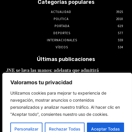
Categorías populares
ACTUALIDAD
3925
POLITICA
2018
PORTADA
619
DEPORTES
577
INTERNACIONALES
559
VÍDEOS
534
Últimas publicaciones
JNE se lava las manos: adelanta que admitirá
postulaciones de alcaldes y gobernadores
que buscan “reelecciones encubiertas”
Valoramos tu privacidad
7 de agosto de 2026
Utilizamos cookies para mejorar tu experiencia de
navegación, mostrar anuncios o contenidos
Keiko Fujimori: Gobierno ‘maquilla’
personalizados y analizar nuestro tráfico. Al hacer clic en
promesas laborales: Sueldo mínimo
fragmentado y feriados reacomodados
"Aceptar todo", consientes nuestro uso de cookies.
7 de agosto de 2026
Personalizar
Rechazar Todas
Aceptar Todas