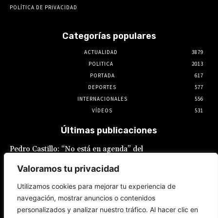
POLÍTICA DE PRIVACIDAD
Categorías populares
ACTUALIDAD
3879
POLITICA
2013
PORTADA
617
DEPORTES
577
INTERNACIONALES
556
VÍDEOS
531
Últimas publicaciones
Pedro Castillo: “No está en agenda” del
Gobierno el indulto al expresidente, declaró
Luis Galarreta
Valoramos tu privacidad
10 de agosto de 2026
Utilizamos cookies para mejorar tu experiencia de
navegación, mostrar anuncios o contenidos
Keiko Fujimori ofrece «escudo total» a la
personalizados y analizar nuestro tráfico. Al hacer clic en
Policía Nacional en la lucha contra la