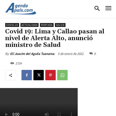
COVID-19
ACTUALIDAD
PORTADA
SALUD
Covid 19: Lima y Callao pasan al
nivel de Alerta Alto, anunció
ministro de Salud
5 de enero de 2022
0
By
Elí Joacim del Aguila Tuanama
1724