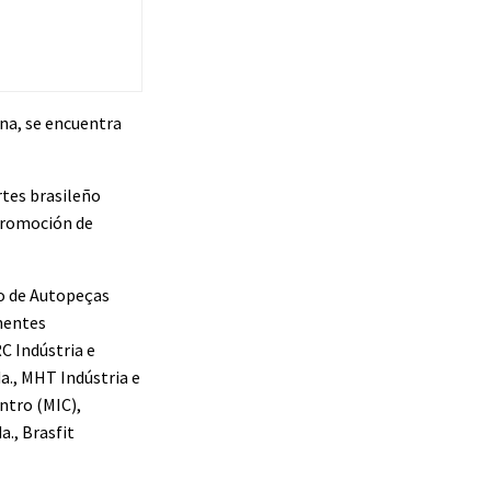
ina, se encuentra
rtes brasileño
 Promoción de
io de Autopeças
onentes
C Indústria e
a., MHT Indústria e
ntro (MIC),
a., Brasfit