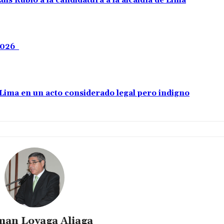
uis Rubio a la candidatura a la alcaldía de Lima
 2026
e Lima en un acto considerado legal pero indigno
an Loyaga Aliaga