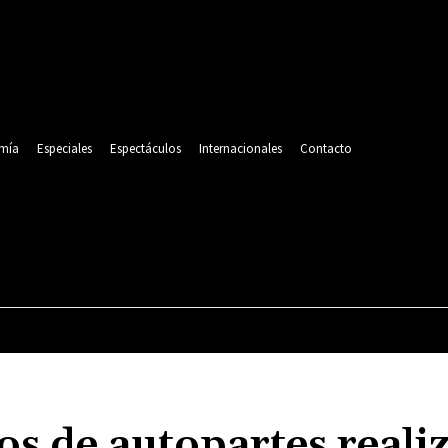
mía
Especiales
Espectáculos
Internacionales
Contacto
POLITICA
DEPORTES
ECONOMÍA
ESPECIALES
s de autopartes reali