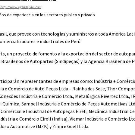
http://www.agendapais.com
os de experiencia en los sectores publico y privado.
asil, que provee con tecnologías y suministros a toda América Lat
mercializadores e industriales de Perú.
ts, un proyecto de fomento a la exportación del sector de autopa
s Brasileños de Autopartes (Sindipeças) y la Agencia Brasileña de
 participarán representantes de empresas como: Indústria e Comérc
stria e Comércio de Auto Peças Ltda – Rainha das Sete, Thor Comp
nexões Indústria e Comércio Ltda., Metalúrgica Rivertec Ltda., IR
i Química, Sampel Indústria e Comércio de Peças Automotivas Ltd
ercial e Industrial de Autopeças Eireli, Mecânica Industrial Ce
ndústria e Comércio Eireli (Indisa), Viemar Indústria e Comércio Ltd
rdoso Automotive (MZK) y Zinni e Guell Ltda.