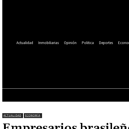
Se te ha enviado una contraseña por correo electrónico.
Recuperación de contraseña
Recupera tu contraseña
tu correo electrónico
Se te ha enviado una contraseña por correo electrónico.
Actualidad
Inmobiliarias
Opinión
Politica
Deportes
Econo
24.9
C
Lima
jueves, agosto 6, 2026
ACTUALIDAD
INMOBILIARIAS
OPINIÓN
ACTUALIDAD
ECONOMÍA
Empresarios brasileño