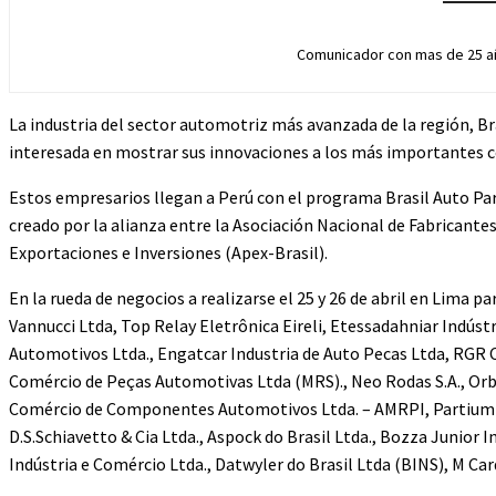
Comunicador con mas de 25 añ
La industria del sector automotriz más avanzada de la región, Br
interesada en mostrar sus innovaciones a los más importantes co
Estos empresarios llegan a Perú con el programa Brasil Auto Par
creado por la alianza entre la Asociación Nacional de Fabricante
Exportaciones e Inversiones (Apex-Brasil).
En la rueda de negocios a realizarse el 25 y 26 de abril en Lima
Vannucci Ltda, Top Relay Eletrônica Eireli, Etessadahniar Indú
Automotivos Ltda., Engatcar Industria de Auto Pecas Ltda, RGR Co
Comércio de Peças Automotivas Ltda (MRS)., Neo Rodas S.A., Orb
Comércio de Componentes Automotivos Ltda. – AMRPI, Partium Com
D.S.Schiavetto & Cia Ltda., Aspock do Brasil Ltda., Bozza Junior I
Indústria e Comércio Ltda., Datwyler do Brasil Ltda (BINS), M Ca