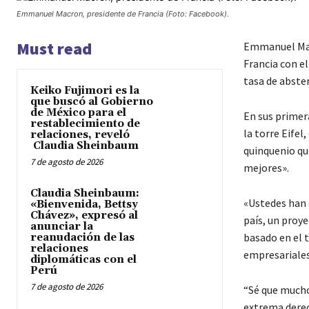
Emmanuel Macron, presidente de Francia (Foto: Facebook).
Must read
Emmanuel Macr
Francia con el
tasa de absten
Keiko Fujimori es la
que buscó al Gobierno
de México para el
En sus primer
restablecimiento de
la torre Eifel
relaciones, reveló
Claudia Sheinbaum
quinquenio qu
7 de agosto de 2026
mejores».
Claudia Sheinbaum:
«Ustedes han 
«Bienvenida, Bettsy
Chávez», expresó al
país, un proye
anunciar la
basado en el t
reanudación de las
relaciones
empresariales
diplomáticas con el
Perú
7 de agosto de 2026
“Sé que mucho
extrema derec