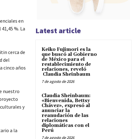
enciales en
l 41,45 %. La
Latest article
Keiko Fujimori es la
tin cerca de
que buscó al Gobierno
de México para el
d del
restablecimiento de
a cinco años
relaciones, reveló
Claudia Sheinbaum
7 de agosto de 2026
e nuestro
Claudia Sheinbaum:
 proyecto
«Bienvenida, Bettsy
Chávez», expresó al
culturales y
anunciar la
reanudación de las
relaciones
diplomáticas con el
rio a la
Perú
7 de agosto de 2026