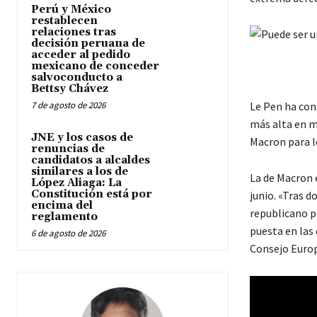
Perú y México
restablecen
relaciones tras
decisión peruana de
acceder al pedido
mexicano de conceder
salvoconducto a
Bettsy Chávez
7 de agosto de 2026
Le Pen ha cons
más alta en m
JNE y los casos de
Macron para l
renuncias de
candidatos a alcaldes
similares a los de
La de Macron e
López Aliaga: La
Constitución está por
junio. «Tras 
encima del
republicano pa
reglamento
puesta en las
6 de agosto de 2026
Consejo Europ