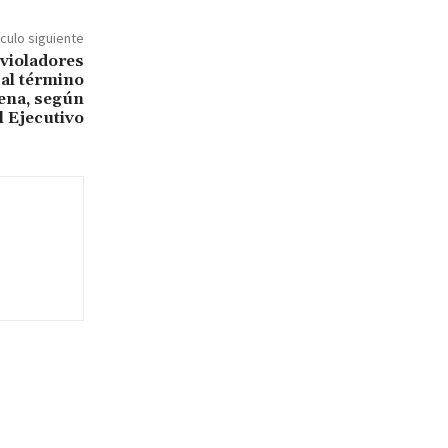
ículo siguiente
 violadores
 al término
pena, según
l Ejecutivo