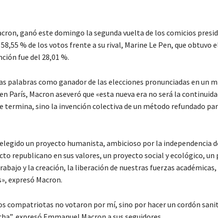
on, ganó este domingo la segunda vuelta de los comicios presid
 58,55 % de los votos frente a su rival, Marine Le Pen, que obtuvo e
ción fue del 28,01 %.
as palabras como ganador de las elecciones pronunciadas en un mi
, en París, Macron aseveró que «esta nueva era no será la continuida
e termina, sino la invención colectiva de un método refundado par
elegido un proyecto humanista, ambicioso por la independencia d
cto republicano en sus valores, un proyecto social y ecológico, un
rabajo y la creación, la liberación de nuestras fuerzas académicas, 
», expresó Macron.
s compatriotas no votaron por mí, sino por hacer un cordón sanita
ha”, expresó Emmanuel Macron a sus seguidores.