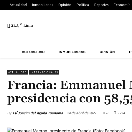
Actualidad
Inmobiliarias
Opinión
Politica
Deportes
Economía
21.4
C
Lima
ACTUALIDAD
INMOBILIARIAS
OPINIÓN
P
ACTUALIDAD
INTERNACIONALES
Francia: Emmanuel 
presidencia con 58,5
By
Elí Joacim del Aguila Tuanama
24 de abril de 2022
0
1274