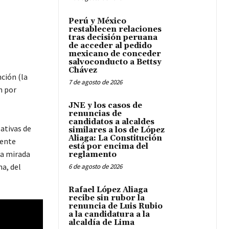
Perú y México
restablecen relaciones
tras decisión peruana
de acceder al pedido
mexicano de conceder
salvoconducto a Bettsy
Chávez
ción (la
7 de agosto de 2026
n por
JNE y los casos de
renuncias de
candidatos a alcaldes
lativas de
similares a los de López
Aliaga: La Constitución
rente
está por encima del
la mirada
reglamento
a, del
6 de agosto de 2026
Rafael López Aliaga
recibe sin rubor la
renuncia de Luis Rubio
a la candidatura a la
alcaldía de Lima