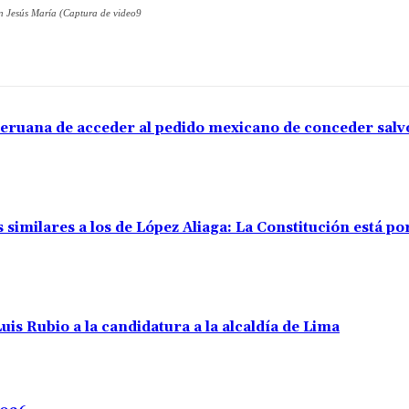
en Jesús María (Captura de video9
 peruana de acceder al pedido mexicano de conceder sal
 similares a los de López Aliaga: La Constitución está p
uis Rubio a la candidatura a la alcaldía de Lima