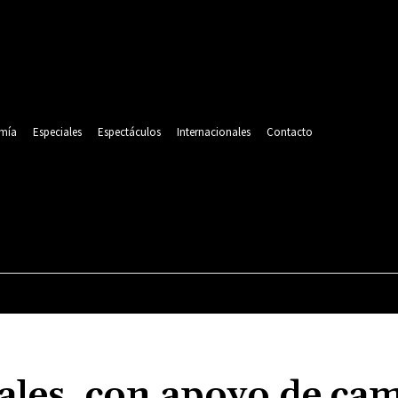
mía
Especiales
Espectáculos
Internacionales
Contacto
POLITICA
DEPORTES
ECONOMÍA
ESPECIALES
ales, con apoyo de ca