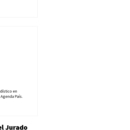
dístico en
 Agenda País.
el Jurado