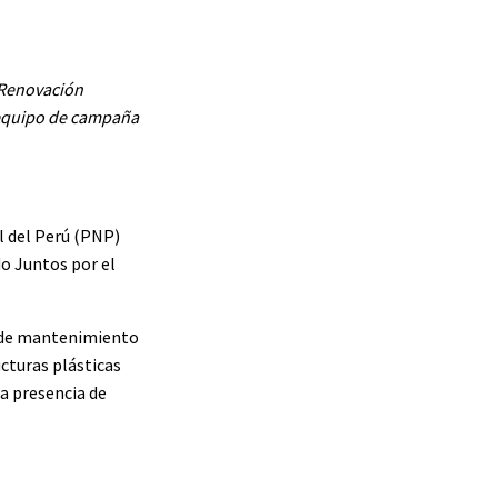
e Renovación
y equipo de campaña
l del Perú (PNP)
o Juntos por el
es de mantenimiento
ucturas plásticas
la presencia de