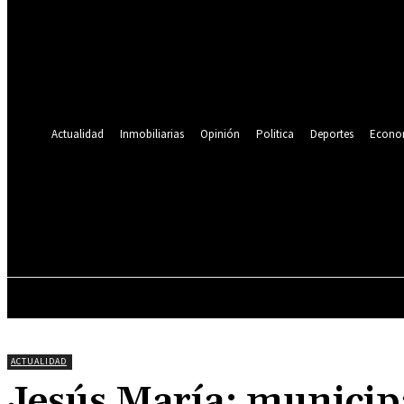
Se te ha enviado una contraseña por correo electrónico.
Recuperación de contraseña
Recupera tu contraseña
tu correo electrónico
Se te ha enviado una contraseña por correo electrónico.
Actualidad
Inmobiliarias
Opinión
Politica
Deportes
Econo
19.9
C
Lima
viernes, agosto 7, 2026
ACTUALIDAD
INMOBILIARIAS
OPINIÓN
ACTUALIDAD
Jesús María: municip