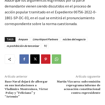
Aduce que los argumentos esgrimidos por la parte
demandante vienen siendo discutidos en el proceso de
acción popular tramitado en el Expediente 00756-2022-0-
1801-SP-DC-03, en el cual se emitirá el pronunciamiento
correspondiente sobre la norma cuestionada.
TAGS
Amparo
Lima Airport Partners
núcleo del negocio
re prohibición de tercerizar
TC
Artículo anterior
Artículo siguiente
Base Naval dejará de albergar
Martín Vizcarra: subcomisión
en sus instalaciones a
reprograma informe de
Vladimiro Montesinos, Víctor
acusación constitucional
Polay y “Feliciano” y
contra expresidente
“Artemio”