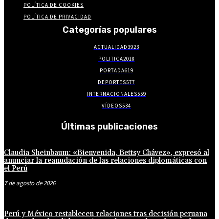
POLÍTICA DE COOKIES
POLÍTICA DE PRIVACIDAD
Categorías populares
ACTUALIDAD
3923
POLITICA
2018
PORTADA
619
DEPORTES
577
INTERNACIONALES
559
VÍDEOS
534
Últimas publicaciones
Claudia Sheinbaum: «Bienvenida, Bettsy Chávez», expresó al
anunciar la reanudación de las relaciones diplomáticas con
el Perú
7 de agosto de 2026
Perú y México restablecen relaciones tras decisión peruana