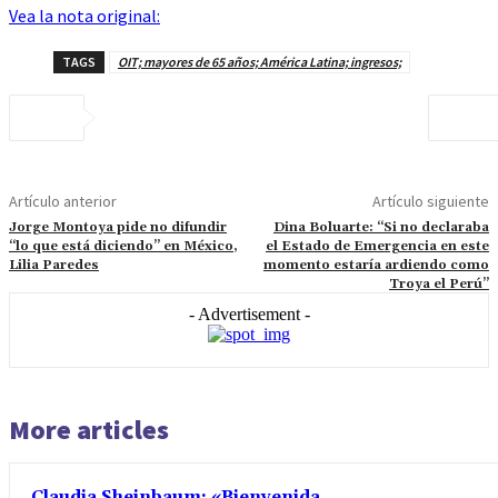
Vea la nota original:
TAGS
OIT; mayores de 65 años; América Latina; ingresos;
Artículo anterior
Artículo siguiente
Jorge Montoya pide no difundir
Dina Boluarte: “Si no declaraba
“lo que está diciendo” en México,
el Estado de Emergencia en este
Lilia Paredes
momento estaría ardiendo como
Troya el Perú”
- Advertisement -
More articles
Claudia Sheinbaum: «Bienvenida,