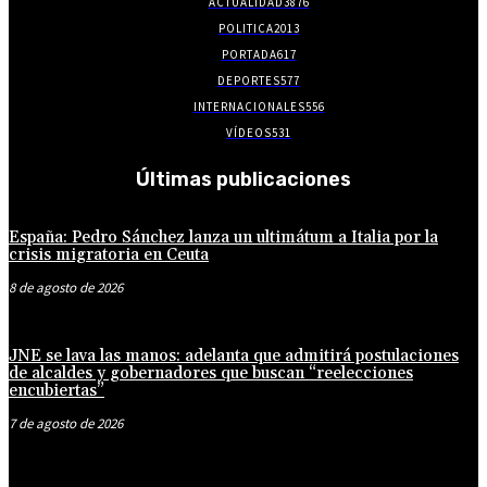
ACTUALIDAD
3876
POLITICA
2013
PORTADA
617
DEPORTES
577
INTERNACIONALES
556
VÍDEOS
531
Últimas publicaciones
España: Pedro Sánchez lanza un ultimátum a Italia por la
crisis migratoria en Ceuta
8 de agosto de 2026
JNE se lava las manos: adelanta que admitirá postulaciones
de alcaldes y gobernadores que buscan “reelecciones
encubiertas”
7 de agosto de 2026