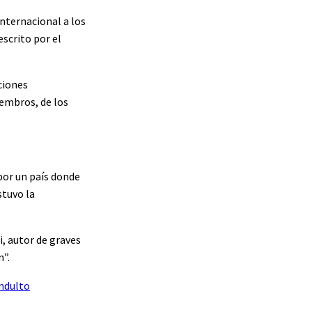
internacional a los
escrito por el
ciones
iembros, de los
por un país donde
stuvo la
, autor de graves
n”.
indulto