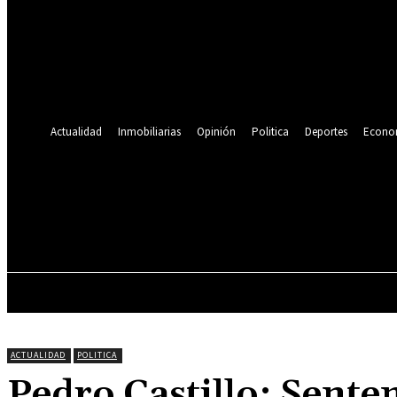
Se te ha enviado una contraseña por correo electrónico.
Recuperación de contraseña
Recupera tu contraseña
tu correo electrónico
Se te ha enviado una contraseña por correo electrónico.
Actualidad
Inmobiliarias
Opinión
Politica
Deportes
Econo
21.1
C
Lima
jueves, agosto 6, 2026
ACTUALIDAD
INMOBILIARIAS
OPINIÓN
ACTUALIDAD
POLITICA
Pedro Castillo: Sente