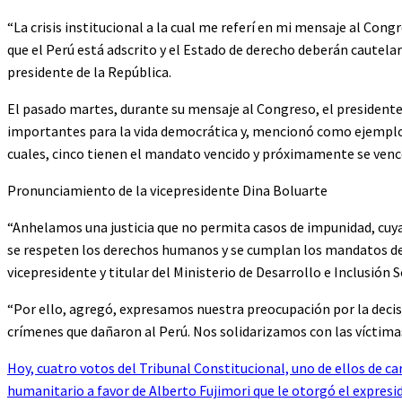
“La crisis institucional a la cual me referí en mi mensaje al Congr
que el Perú está adscrito y el Estado de derecho deberán cautelar e
presidente de la República.
El pasado martes, durante su mensaje al Congreso, el presidente 
importantes para la vida democrática y, mencionó como ejemplo,
cuales, cinco tienen el mandato vencido y próximamente se venc
Pronunciamiento de la vicepresidente Dina Boluarte
“Anhelamos una justicia que no permita casos de impunidad, cuya
se respeten los derechos humanos y se cumplan los mandatos de 
vicepresidente y titular del Ministerio de Desarrollo e Inclusión S
“Por ello, agregó, expresamos nuestra preocupación por la decis
crímenes que dañaron al Perú. Nos solidarizamos con las víctimas
Hoy, cuatro votos del Tribunal Constitucional, uno de ellos de ca
humanitario a favor de Alberto Fujimori que le otorgó el expres