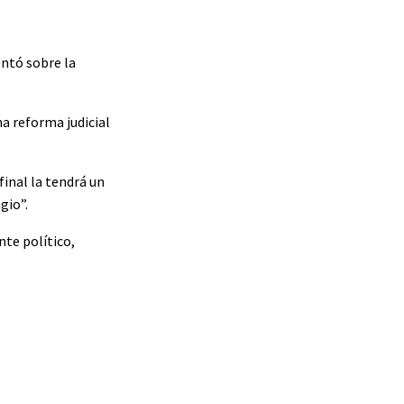
entó sobre la
a reforma judicial
inal la tendrá un
gio”.
nte político,