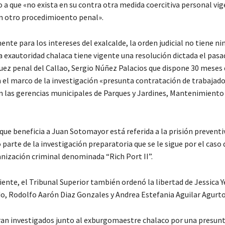
 a que «no exista en su contra otra medida coercitiva personal vi
un otro procedimioento penal».
te para los intereses del exalcalde, la orden judicial no tiene ni
a exautoridad chalaca tiene vigente una resolución dictada el pasa
juez penal del Callao, Sergio Núñez Palacios que dispone 30 meses 
n el marco de la investigación «presunta contratación de trabajad
 las gerencias municipales de Parques y Jardines, Mantenimiento
que beneficia a Juan Sotomayor está referida a la prisión preventi
arte de la investigación preparatoria que se le sigue por el caso 
nización criminal denominada “Rich Port II”.
ente, el Tribunal Superior también ordenó la libertad de Jessica Y
o, Rodolfo Aarón Diaz Gonzales y Andrea Estefania Aguilar Agurt
ran investigados junto al exburgomaestre chalaco por una presun