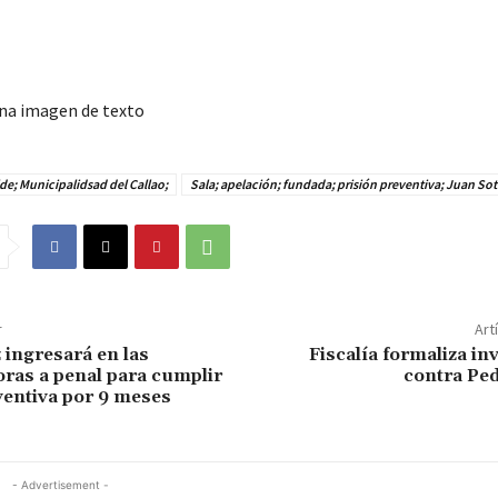
de; Municipalidsad del Callao;
Sala; apelación; fundada; prisión preventiva; Juan S
r
Art
 ingresará en las
Fiscalía formaliza in
ras a penal para cumplir
contra Ped
ventiva por 9 meses
- Advertisement -