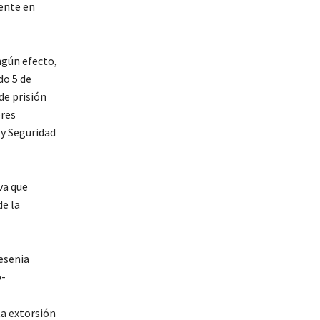
gente en
ngún efecto,
do 5 de
de prisión
ores
 y Seguridad
va que
de la
esenia
o-
ta extorsión