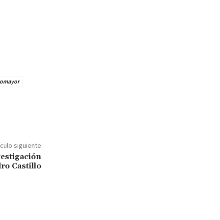
otomayor
ículo siguiente
vestigación
ro Castillo