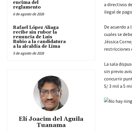
encima del
a directivos d
reglamento
ilegal de pago
6 de agosto de 2026
De acuerdo a l
Rafael López Aliaga
recibe sin rubor la
cuales se deb
renuncia de Luis
Jéssica Corne
Rubio a la candidatura
a la alcaldía de Lima
restricciones
5 de agosto de 2026
La sala dispu
sin previo avis
concurrir pun
S/ 3 mil a 5 mi
Elí Joacim del Aguila
Tuanama