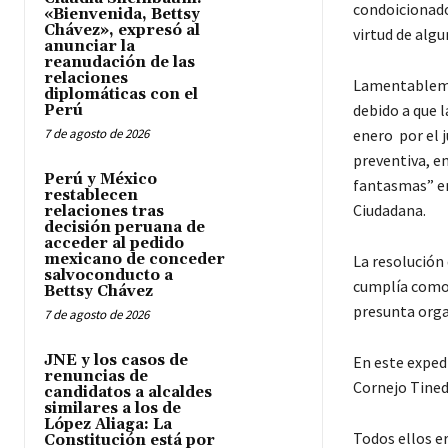
condoicionado
«Bienvenida, Bettsy
Chávez», expresó al
virtud de alg
anunciar la
reanudación de las
relaciones
Lamentablemen
diplomáticas con el
debido a que l
Perú
7 de agosto de 2026
enero por el 
preventiva, e
Perú y México
fantasmas” en
restablecen
Ciudadana.
relaciones tras
decisión peruana de
acceder al pedido
mexicano de conceder
La resolución 
salvoconducto a
cumplía como p
Bettsy Chávez
presunta orga
7 de agosto de 2026
JNE y los casos de
En este expedi
renuncias de
Cornejo Tined
candidatos a alcaldes
similares a los de
López Aliaga: La
Todos ellos e
Constitución está por