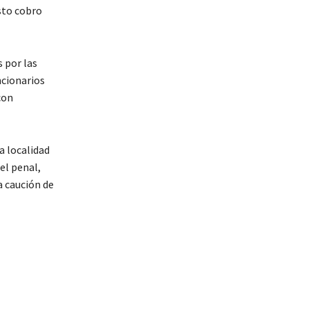
esto cobro
s por las
ncionarios
con
a localidad
del penal,
a caución de