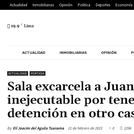
Actualidad
Inmobiliarias
Opinión
Politica
Deportes
Economía
19.9
C
Lima
ACTUALIDAD
INMOBILIARIAS
OPINIÓN
P
ACTUALIDAD
PORTADA
Sala excarcela a Jua
inejecutable por ten
detención en otro ca
By
Elí Joacim del Aguila Tuanama
21 de febrero de 2023
0
2296