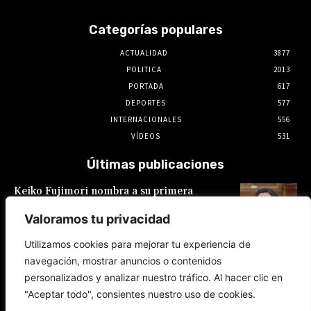
Categorías populares
ACTUALIDAD
3877
POLITICA
2013
PORTADA
617
DEPORTES
577
INTERNACIONALES
556
VÍDEOS
531
Últimas publicaciones
Keiko Fujimori nombra a su primera
presidente de EsSalud, aunque en calidad de
encargada: es Hilda Sandoval Cornejo
Valoramos tu privacidad
9 de agosto de 2026
Utilizamos cookies para mejorar tu experiencia de
navegación, mostrar anuncios o contenidos
España: Pedro Sánchez lanza un ultimátum a
personalizados y analizar nuestro tráfico. Al hacer clic en
Italia por la crisis migratoria en Ceuta
"Aceptar todo", consientes nuestro uso de cookies.
8 de agosto de 2026