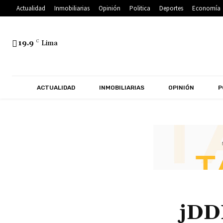
Actualidad
Inmobiliarias
Opinión
Politica
Deportes
Economía
19.9
C
Lima
ACTUALIDAD
INMOBILIARIAS
OPINIÓN
P
jDD