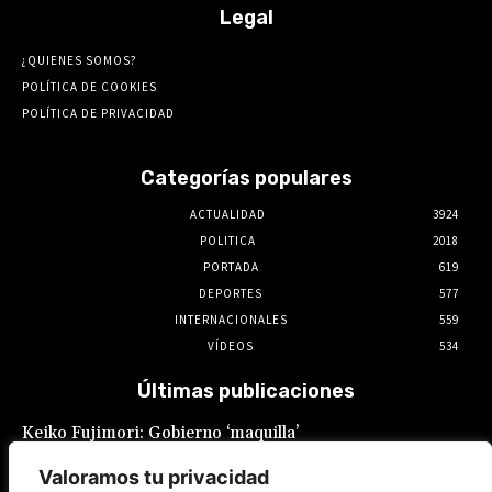
Legal
¿QUIENES SOMOS?
POLÍTICA DE COOKIES
POLÍTICA DE PRIVACIDAD
Categorías populares
ACTUALIDAD
3924
POLITICA
2018
PORTADA
619
DEPORTES
577
INTERNACIONALES
559
VÍDEOS
534
Últimas publicaciones
Keiko Fujimori: Gobierno ‘maquilla’
promesas laborales: Sueldo mínimo
fragmentado y feriados reacomodados
Valoramos tu privacidad