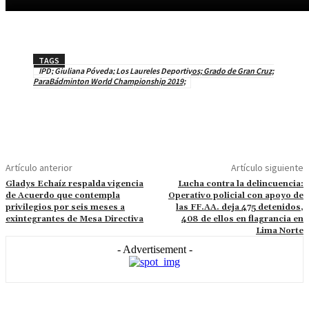
TAGS
IPD; Giuliana Póveda; Los Laureles Deportivos; Grado de Gran Cruz;
ParaBádminton World Championship 2019;
Artículo anterior
Artículo siguiente
Gladys Echaíz respalda vigencia
Lucha contra la delincuencia:
de Acuerdo que contempla
Operativo policial con apoyo de
privilegios por seis meses a
las FF.AA. deja 475 detenidos,
exintegrantes de Mesa Directiva
408 de ellos en flagrancia en
Lima Norte
- Advertisement -