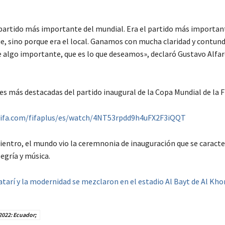
artido más importante del mundial. Era el partido más importan
ue, sino porque era el local. Ganamos con mucha claridad y contund
de algo importante, que es lo que deseamos», declaró Gustavo Alfar
es más destacadas del partido inaugural de la Copa Mundial de la 
fifa.com/fifaplus/es/watch/4NT53rpdd9h4uFX2F3iQQT
uientro, el mundo vio la ceremnonia de inauguración que se caracte
legría y música.
atarí y la modernidad se mezclaron en el estadio Al Bayt de Al Khor
2022: Ecuador;