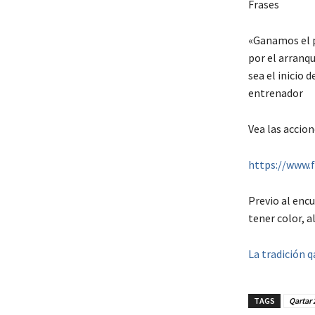
Frases
«Ganamos el p
por el arranq
sea el inicio 
entrenador
Vea las accion
https://www.
Previo al enc
tener color, a
La tradición q
TAGS
Qartar 