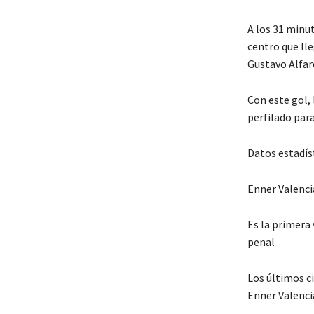
A los 31 minu
centro que lle
Gustavo Alfar
Con este gol, 
perfilado para
Datos estadís
Enner Valenci
Es la primera 
penal
Los últimos c
Enner Valenci