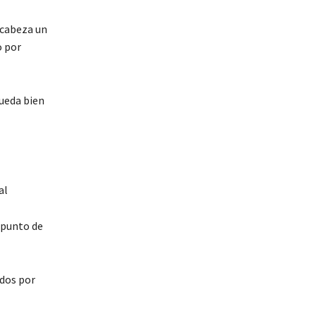
 cabeza un
o por
queda bien
al
l punto de
ados por