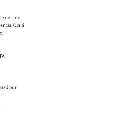
te no solo
encia. Ojalá
o,
FFA
rizó por
: