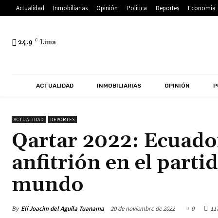
Actualidad
Inmobiliarias
Opinión
Politica
Deportes
Economía
24.9
C
Lima
ACTUALIDAD
INMOBILIARIAS
OPINIÓN
P
ACTUALIDAD
DEPORTES
Qartar 2022: Ecuador
anfitrión en el parti
mundo
By
Elí Joacim del Aguila Tuanama
20 de noviembre de 2022
0
11