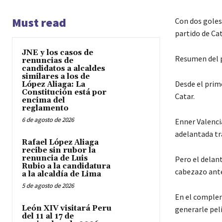
Must read
Con dos goles 
partido de Ca
JNE y los casos de
Resumen del 
renuncias de
candidatos a alcaldes
similares a los de
Desde el prim
López Aliaga: La
Constitución está por
Catar.
encima del
reglamento
6 de agosto de 2026
Enner Valenci
adelantada tra
Rafael López Aliaga
recibe sin rubor la
renuncia de Luis
Pero el delan
Rubio a la candidatura
cabezazo antes
a la alcaldía de Lima
5 de agosto de 2026
En el complem
León XIV visitará Peru
generarle peli
del 11 al 17 de