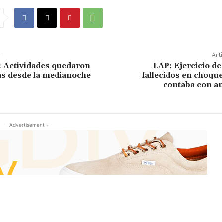
r
Art
 Actividades quedaron
LAP: Ejercicio d
as desde la medianoche
fallecidos en choqu
contaba con au
- Advertisement -