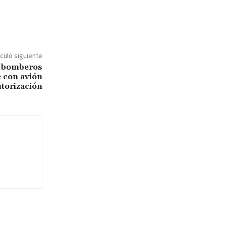
ículo siguiente
e bomberos
e con avión
torización