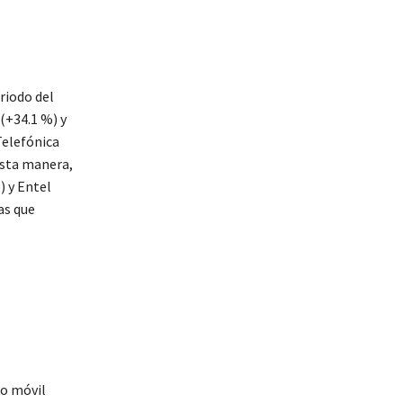
riodo del
(+34.1 %) y
Telefónica
esta manera,
) y Entel
as que
no móvil