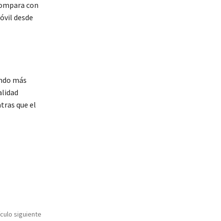
compara con
óvil desde
ando más
alidad
tras que el
ículo siguiente