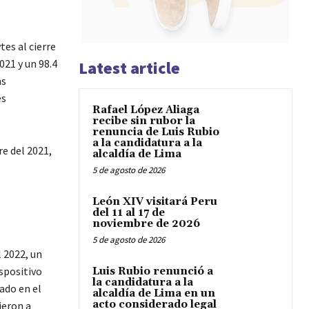
tes al cierre
021 y un 98.4
Latest article
as
es
Rafael López Aliaga
recibe sin rubor la
renuncia de Luis Rubio
a la candidatura a la
re del 2021,
alcaldía de Lima
5 de agosto de 2026
León XIV visitará Peru
del 11 al 17 de
noviembre de 2026
5 de agosto de 2026
 2022, un
ispositivo
Luis Rubio renunció a
la candidatura a la
ado en el
alcaldía de Lima en un
acto considerado legal
ieron a