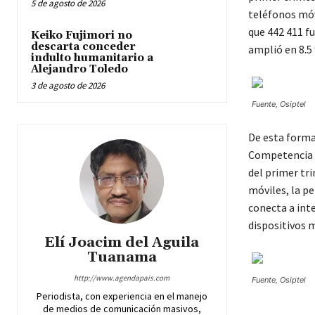
5 de agosto de 2026
teléfonos móv
que 442 411 f
Keiko Fujimori no
descarta conceder
amplió en 8.5
indulto humanitario a
Alejandro Toledo
3 de agosto de 2026
Fuente, Osiptel
De esta forma,
Competencia (
del primer tri
móviles, la pe
conecta a inte
dispositivos m
Elí Joacim del Aguila
Tuanama
http://www.agendapais.com
Fuente, Osiptel
Periodista, con experiencia en el manejo
de medios de comunicación masivos,