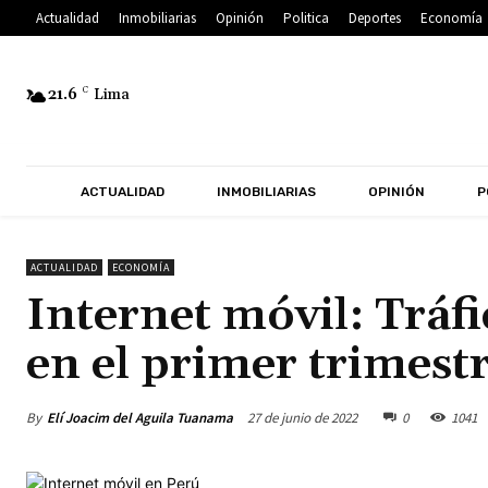
Actualidad
Inmobiliarias
Opinión
Politica
Deportes
Economía
21.6
C
Lima
ACTUALIDAD
INMOBILIARIAS
OPINIÓN
P
ACTUALIDAD
ECONOMÍA
Internet móvil: Tráfi
en el primer trimest
By
Elí Joacim del Aguila Tuanama
27 de junio de 2022
0
1041