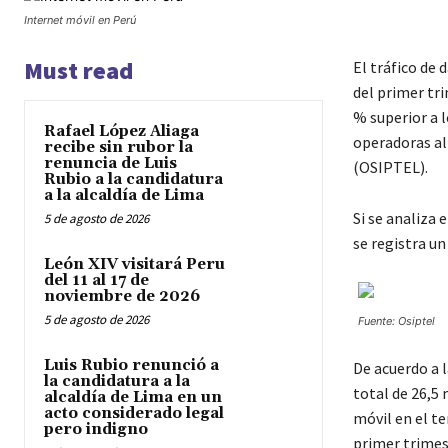
Internet móvil en Perú
Must read
El tráfico de 
del primer tri
% superior a 
Rafael López Aliaga
operadoras al
recibe sin rubor la
renuncia de Luis
(OSIPTEL).
Rubio a la candidatura
a la alcaldía de Lima
Si se analiza 
5 de agosto de 2026
se registra un
León XIV visitará Peru
del 11 al 17 de
noviembre de 2026
5 de agosto de 2026
Fuente: Osiptel
Luis Rubio renunció a
De acuerdo a l
la candidatura a la
total de 26,5 
alcaldía de Lima en un
acto considerado legal
móvil en el te
pero indigno
primer trimes