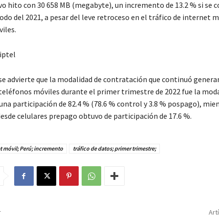
o hito con 30 658 MB (megabyte), un incremento de 13.2 % si se 
do del 2021, a pesar del leve retroceso en el tráfico de internet m
iles.
 se advierte que la modalidad de contratación que continuó gener
 teléfonos móviles durante el primer trimestre de 2022 fue la mod
una participación de 82.4 % (78.6 % control y 3.8 % pospago), mien
desde celulares prepago obtuvo de participación de 17.6 %.
t móvil; Perú; incremento
tráfico de datos; primer trimestre;
r
Art