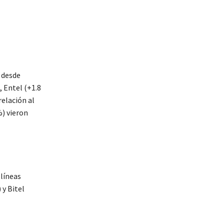
 desde
 Entel (+1.8
relación al
%) vieron
 líneas
 y Bitel