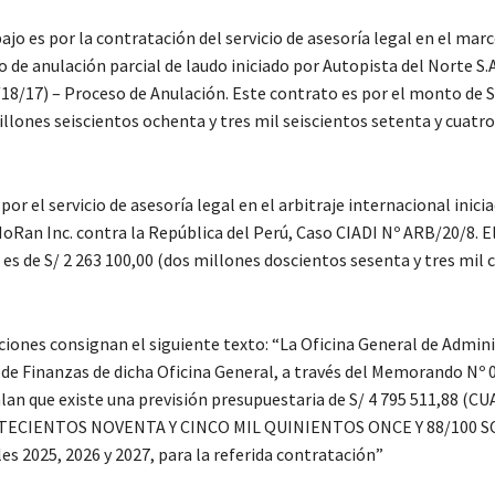
ajo es por la contratación del servicio de asesoría legal en el marc
de anulación parcial de laudo iniciado por Autopista del Norte S.A
18/17) – Proceso de Anulación. Este contrato es por el monto de S
llones seiscientos ochenta y tres mil seiscientos setenta y cuatro
por el servicio de asesoría legal en el arbitraje internacional inici
Ran Inc. contra la República del Perú, Caso CIADI Nº ARB/20/8. 
es de S/ 2 263 100,00 (dos millones doscientos sesenta y tres mil c
iones consignan el siguiente texto: “La Oficina General de Admin
a de Finanzas de dicha Oficina General, a través del Memorando Nº
alan que existe una previsión presupuestaria de S/ 4 795 511,88 (C
ECIENTOS NOVENTA Y CINCO MIL QUINIENTOS ONCE Y 88/100 SO
les 2025, 2026 y 2027, para la referida contratación”