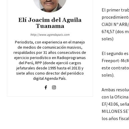
El primer trab
procedimiento 
Elí Joacim del Aguila
CIADI Nº ARB/
Tuanama
674,57 (dos mi
http://www.agendapais.com
soles)
Periodista, con experiencia en el manejo
de medios de comunicación masivos,
respaldados por 31 años consecutivos de
El segundo es 
ejercicio periodístico en Radioprogramas
Freeport-McMo
del Perú, RPP (donde ejerció cargos
este contrato 
jefaturales desde 1995 hasta el 2013) y
siete años como director del periódico
soles).
digital Agenda País.
Ambas resoluc
con la Oficin
EF/43.06, señ
MILLONES SET
los años fisca