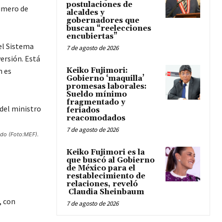
postulaciones de
número de
alcaldes y
gobernadores que
buscan “reelecciones
encubiertas”
el Sistema
7 de agosto de 2026
ersión. Está
n es
Keiko Fujimori:
Gobierno ‘maquilla’
promesas laborales:
Sueldo mínimo
fragmentado y
feriados
reacomodados
7 de agosto de 2026
ildo (Foto:MEF).
Keiko Fujimori es la
que buscó al Gobierno
de México para el
restablecimiento de
relaciones, reveló
Claudia Sheinbaum
, con
7 de agosto de 2026