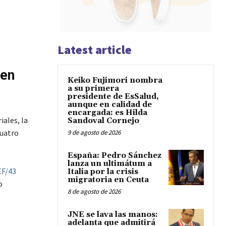
Latest article
cen
Keiko Fujimori nombra
a su primera
presidente de EsSalud,
aunque en calidad de
encargada: es Hilda
iales, la
Sandoval Cornejo
cuatro
9 de agosto de 2026
España: Pedro Sánchez
lanza un ultimátum a
EF/43
Italia por la crisis
migratoria en Ceuta
o
8 de agosto de 2026
JNE se lava las manos:
adelanta que admitirá