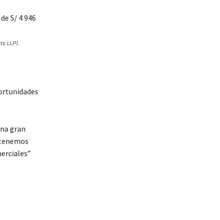
ts LLP).
portunidades
una gran
, tenemos
merciales”