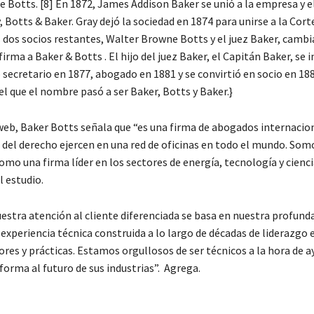
 Botts. [8] En 1872, James Addison Baker se unió a la empresa y 
 Botts & Baker. Gray dejó la sociedad en 1874 para unirse a la Cor
s dos socios restantes, Walter Browne Botts y el juez Baker, cambi
irma a Baker & Botts . El hijo del juez Baker, el Capitán Baker, se 
secretario en 1877, abogado en 1881 y se convirtió en socio en 18
 que el nombre pasó a ser Baker, Botts y Baker.}
web, Baker Botts señala que “es una firma de abogados internacio
 del derecho ejercen en una red de oficinas en todo el mundo. Som
mo una firma líder en los sectores de energía, tecnología y cienci
l estudio.
estra atención al cliente diferenciada se basa en nuestra profunda
 experiencia técnica construida a lo largo de décadas de liderazgo
res y prácticas. Estamos orgullosos de ser técnicos a la hora de a
 forma al futuro de sus industrias”. Agrega.