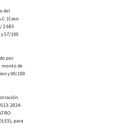
o del
.C. (Caso
/ 2 683
 y 57/100
ado por
El monto de
ien y 00/100
istración
 0513-2024-
UATRO
LES), para