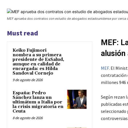
MEF aprueba dos contratos con estudio de abogados estadounidense por cerca d
Must read
MEF: La
Keiko Fujimori
alusión
nombra a su primera
presidente de EsSalud,
aunque en calidad de
MEF
. El Minis
encargada: es Hilda
Sandoval Cornejo
contratación 
9 de agosto de 2026
millones 946 m
España: Pedro
Según rezan l
Sánchez lanza un
ultimátum a Italia por
publicadas est
la crisis migratoria en
seleccionado 
Ceuta
8 de agosto de 2026
controversias