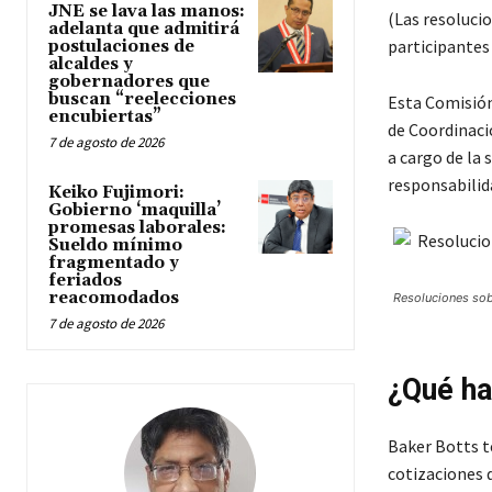
JNE se lava las manos:
(Las resoluci
adelanta que admitirá
participantes
postulaciones de
alcaldes y
gobernadores que
buscan “reelecciones
Esta Comisión,
encubiertas”
de Coordinaci
7 de agosto de 2026
a cargo de la 
responsabilid
Keiko Fujimori:
Gobierno ‘maquilla’
promesas laborales:
Sueldo mínimo
fragmentado y
feriados
reacomodados
Resoluciones sobr
7 de agosto de 2026
¿Qué ha
Baker Botts t
cotizaciones d