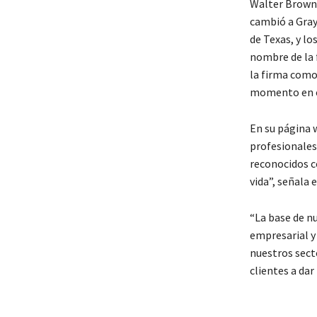
Walter Browne
cambió a Gray,
de Texas, y lo
nombre de la f
la firma como 
momento en el
En su página 
profesionales
reconocidos co
vida”, señala e
“La base de nu
empresarial y
nuestros secto
clientes a dar