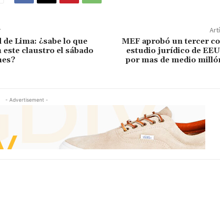
r
Art
 de Lima: ¿sabe lo que
MEF aprobó un tercer co
 este claustro el sábado
estudio jurídico de EEU
mes?
por mas de medio milló
- Advertisement -