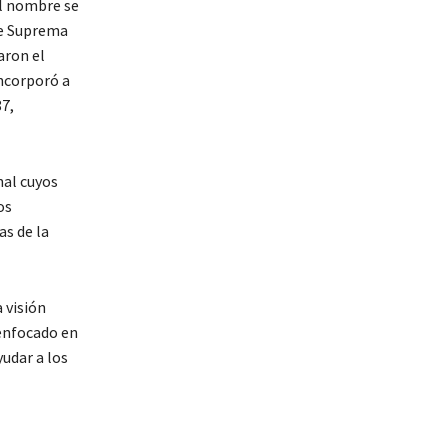
el nombre se
te Suprema
aron el
incorporó a
87,
nal cuyos
os
as de la
 visión
 enfocado en
yudar a los