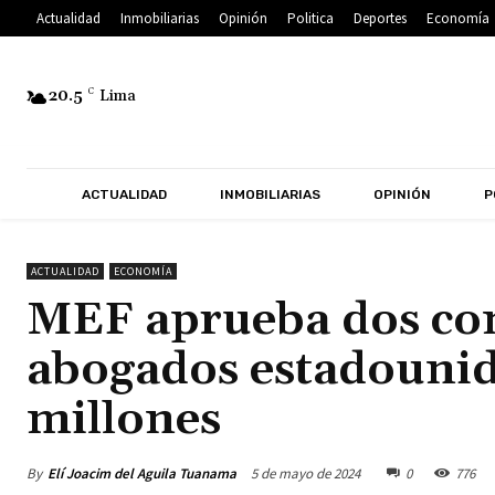
Actualidad
Inmobiliarias
Opinión
Politica
Deportes
Economía
20.5
C
Lima
ACTUALIDAD
INMOBILIARIAS
OPINIÓN
P
ACTUALIDAD
ECONOMÍA
MEF aprueba dos con
abogados estadounid
millones
By
Elí Joacim del Aguila Tuanama
5 de mayo de 2024
0
776