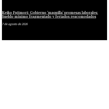
Keiko Fujimori: Gobierno ‘maquilla’ promesas laborales:
Sueldo mínimo fragmentado y feriados reacomodados
7 de agosto de 2026