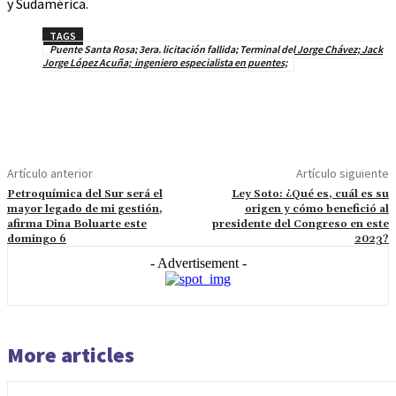
y Sudamérica.
TAGS
Puente Santa Rosa; 3era. licitación fallida; Terminal del Jorge Chávez; Jack
Jorge López Acuña; ingeniero especialista en puentes;
Artículo anterior
Artículo siguiente
Petroquímica del Sur será el
Ley Soto: ¿Qué es, cuál es su
mayor legado de mi gestión,
origen y cómo benefició al
afirma Dina Boluarte este
presidente del Congreso en este
domingo 6
2023?
- Advertisement -
More articles