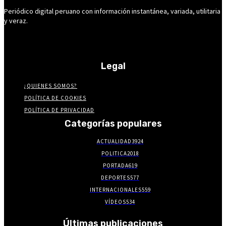
Periódico digital peruano con información instantánea, variada, utilitaria
y veraz.
Legal
¿QUIENES SOMOS?
POLÍTICA DE COOKIES
POLÍTICA DE PRIVACIDAD
Categorías populares
ACTUALIDAD
3924
POLITICA
2018
PORTADA
619
DEPORTES
577
INTERNACIONALES
559
VÍDEOS
534
Últimas publicaciones