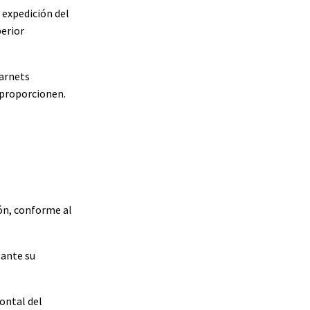
 expedición del
perior
carnets
s proporcionen.
ión, conforme al
 ante su
rontal del