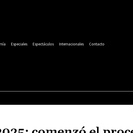
mía
Especiales
Espectáculos
Internacionales
Contacto
POLITICA
DEPORTES
ECONOMÍA
ESPECIALES
2025: comenzó el proc