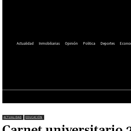
Se te ha enviado una contraseña por correo electrónico.
Recuperación de contraseña
Recupera tu contraseña
tu correo electrónico
Se te ha enviado una contraseña por correo electrónico.
Actualidad
Inmobiliarias
Opinión
Politica
Deportes
Econo
19.9
C
Lima
jueves, agosto 6, 2026
ACTUALIDAD
INMOBILIARIAS
OPINIÓN
ACTUALIDAD
EDUCACIÓN
Carnet universitario 