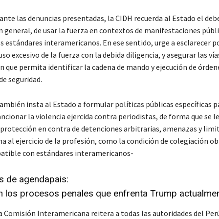
ante las denuncias presentadas, la CIDH recuerda al Estado el deb
n general, de usar la fuerza en contextos de manifestaciones públi
s estándares interamericanos. En ese sentido, urge a esclarecer p
uso excesivo de la fuerza con la debida diligencia, y asegurar las vía
n que permita identificar la cadena de mando y ejecución de órdene
de seguridad.
mbién insta al Estado a formular políticas públicas específicas p
ancionar la violencia ejercida contra periodistas, de forma que se l
y protección en contra de detenciones arbitrarias, amenazas y limi
a al ejercicio de la profesión, como la condición de colegiación ob
atible con estándares interamericanos-
és de agendapais:
n los procesos penales que enfrenta Trump actualme
a Comisión Interamericana reitera a todas las autoridades del Perú