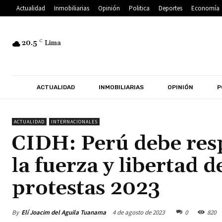
Actualidad
Inmobiliarias
Opinión
Politica
Deportes
Economía
20.5
C
Lima
ACTUALIDAD
INMOBILIARIAS
OPINIÓN
P
ACTUALIDAD
INTERNACIONALES
CIDH: Perú debe resp
la fuerza y libertad 
protestas 2023
By
Elí Joacim del Aguila Tuanama
4 de agosto de 2023
0
820