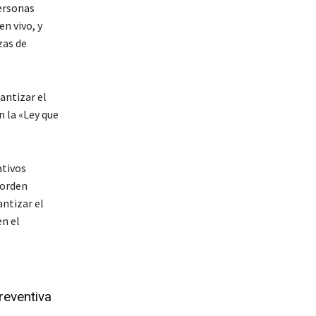
ersonas
n vivo, y
zas de
antizar el
n la «Ley que
ativos
 orden
ntizar el
en el
reventiva