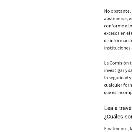
No obstante, 
abstenerse, e
conforme a lo
excesos en el 
de informació
instituciones 
La Comisión ta
investigar y s
la seguridad 
cualquier form
que es incomp
Lea a trav
¿Cuáles so
Finalmente, l