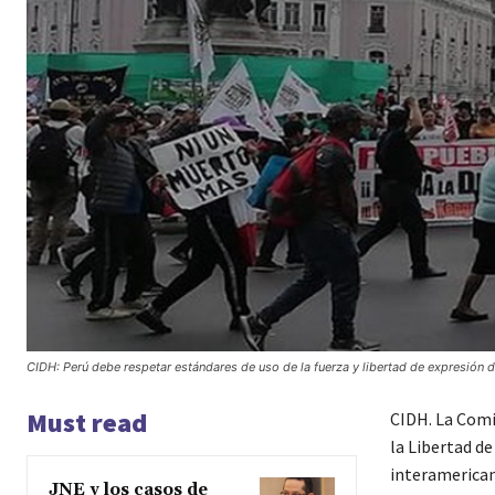
CIDH: Perú debe respetar estándares de uso de la fuerza y libertad de expresión d
Must read
CIDH. La Comi
la Libertad d
interamericano
JNE y los casos de