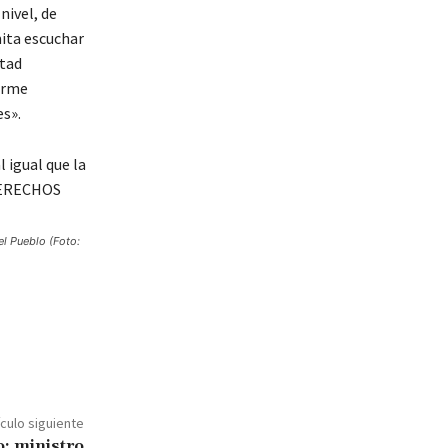
nivel, de
mita escuchar
ntad
orme
s».
el Pueblo (Foto:
ículo siguiente
o: ministro