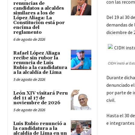
con las recom
renuncias de
candidatos a alcaldes
similares a los de
Del 19 al 30 d
López Aliaga: La
Constitución está por
demandas de la
encima del
diciembre de 
reglamento
6 de agosto de 2026
Rafael López Aliaga
recibe sin rubor la
renuncia de Luis
CIDH instó al Est
Rubio a la candidatura
a la alcaldía de Lima
Durante dicha
5 de agosto de 2026
denunciado el
por parte de 
León XIV visitará Peru
del 11 al 17 de
civil.
noviembre de 2026
5 de agosto de 2026
Hasta el 30 de
e integrantes
Luis Rubio renunció a
la candidatura a la
alcaldía de Lima en un