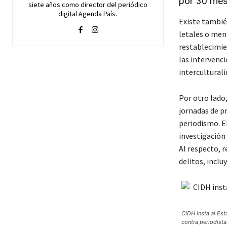
por 30 me
siete años como director del periódico
digital Agenda País.
Existe tambié
letales o men
restablecimien
las intervenc
interculturali
Por otro lado,
jornadas de pr
periodismo. E
investigación 
Al respecto, r
delitos, incl
CIDH insta al Est
contra periodista