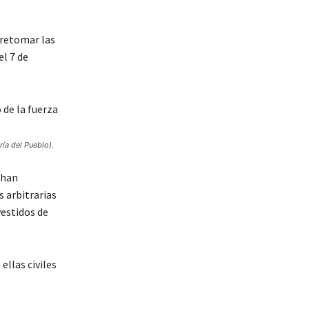
n retomar las
el 7 de
ría del Pueblo).
 han
 arbitrarias
vestidos de
ellas civiles