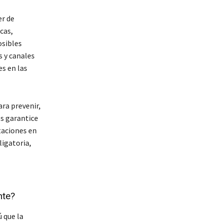
er de
cas,
osibles
s y canales
s en las
ara prevenir,
es garantice
taciones en
ligatoria,
nte?
 que la