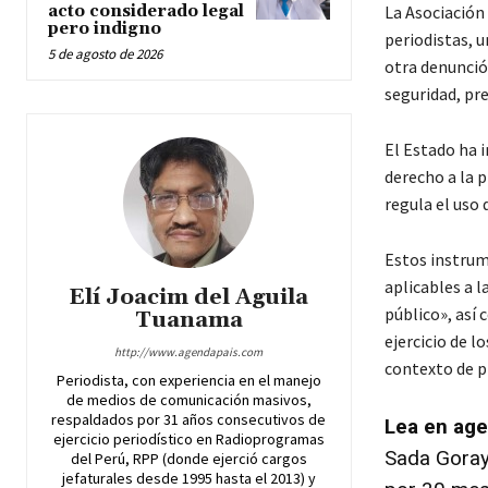
acto considerado legal
La Asociación
pero indigno
periodistas, u
5 de agosto de 2026
otra denunció
seguridad, pr
El Estado ha 
derecho a la p
regula el uso 
Estos instrum
aplicables a 
Elí Joacim del Aguila
público», así
Tuanama
ejercicio de 
http://www.agendapais.com
contexto de p
Periodista, con experiencia en el manejo
de medios de comunicación masivos,
respaldados por 31 años consecutivos de
Lea en age
ejercicio periodístico en Radioprogramas
Sada Goray 
del Perú, RPP (donde ejerció cargos
jefaturales desde 1995 hasta el 2013) y