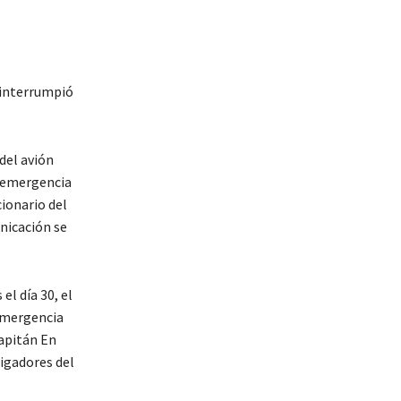
 interrumpió
 del avión
e emergencia
ionario del
unicación se
el día 30, el
 emergencia
capitán En
tigadores del