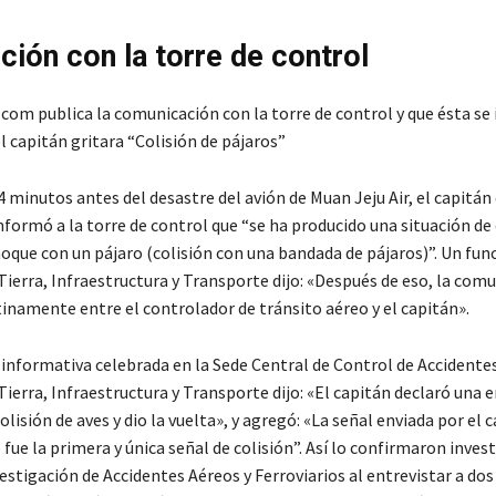
ción con la torre de control
com publica la comunicación con la torre de control y que ésta se
l capitán gritara “Colisión de pájaros”
4 minutos antes del desastre del avión de Muan Jeju Air, el capitán
nformó a la torre de control que “se ha producido una situación d
oque con un pájaro (colisión con una bandada de pájaros)”. Un func
Tierra, Infraestructura y Transporte dijo: «Después de eso, la com
inamente entre el controlador de tránsito aéreo y el capitán».
informativa celebrada en la Sede Central de Control de Accidentes 
Tierra, Infraestructura y Transporte dijo: «El capitán declaró una
olisión de aves y dio la vuelta», y agregó: «La señal enviada por el 
e la primera y única señal de colisión”. Así lo confirmaron inves
stigación de Accidentes Aéreos y Ferroviarios al entrevistar a dos