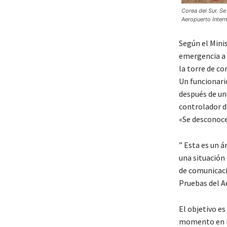
Corea del Sur. Se
Aeropuerto Inter
Según el Minis
emergencia a 
la torre de co
Un funcionari
después de un
controlador de
«Se desconoce
” Esta es un á
una situación
de comunicació
Pruebas del A
El objetivo es
momento en la