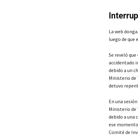
Interrup
La web donga.
luego de que e
Se reveló que 
accidentado i
debido a un ch
Ministerio de 
detuvo repent
En una sesión 
Ministerio de 
debido a una c
ese momento fu
Comité de Inve