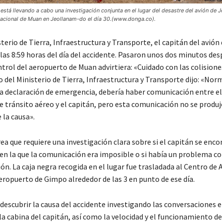
 está llevando a cabo una investigación conjunta en el lugar del desastre del avión de Je
nacional de Muan en Jeollanam-do el día 30.(www.donga.co).
terio de Tierra, Infraestructura y Transporte, el capitán del avión 
las 8:59 horas del día del accidente. Pasaron unos dos minutos des
ntrol del aeropuerto de Muan advirtiera: «Cuidado con las colisione
o del Ministerio de Tierra, Infraestructura y Transporte dijo: «No
a declaración de emergencia, debería haber comunicación entre el
 tránsito aéreo y el capitán, pero esta comunicación no se produj
 la causa».
rea que requiere una investigación clara sobre si el capitán se enc
 en la que la comunicación era imposible o si había un problema co
n. La caja negra recogida en el lugar fue trasladada al Centro de A
eropuerto de Gimpo alrededor de las 3 en punto de ese día.
 descubrir la causa del accidente investigando las conversaciones 
 cabina del capitán, así como la velocidad y el funcionamiento del