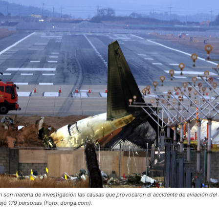
n son materia de investigación las causas que provocaron el accidente de aviación de
dejó 179 personas (Foto: donga.com).