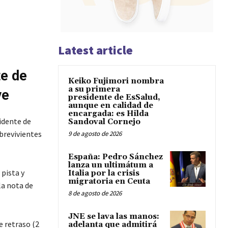
Latest article
te de
Keiko Fujimori nombra
a su primera
ve
presidente de EsSalud,
aunque en calidad de
encargada: es Hilda
idente de
Sandoval Cornejo
obrevivientes
9 de agosto de 2026
España: Pedro Sánchez
lanza un ultimátum a
 pista y
Italia por la crisis
migratoria en Ceuta
la nota de
8 de agosto de 2026
JNE se lava las manos:
e retraso (2
adelanta que admitirá