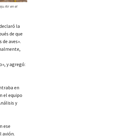
ju Air en el
declaró la
pués de que
s de aves».
rmalmente,
o», y agregó:
ontraba en
n el equipo
nálisis y
en ese
 avión.