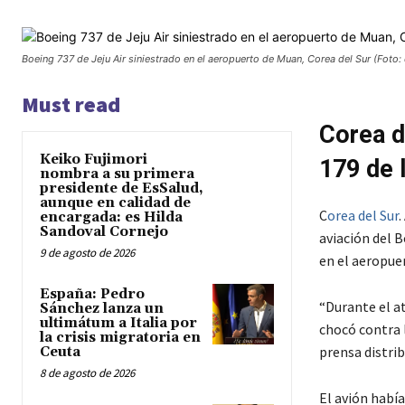
Boeing 737 de Jeju Air siniestrado en el aeropuerto de Muan, Corea del Sur (Foto
Must read
Corea d
Keiko Fujimori
179 de 
nombra a su primera
presidente de EsSalud,
aunque en calidad de
C
orea del Sur
.
encargada: es Hilda
Sandoval Cornejo
aviación del B
9 de agosto de 2026
en el aeropuer
España: Pedro
“Durante el at
Sánchez lanza un
ultimátum a Italia por
chocó contra 
la crisis migratoria en
prensa distrib
Ceuta
8 de agosto de 2026
El avión habí