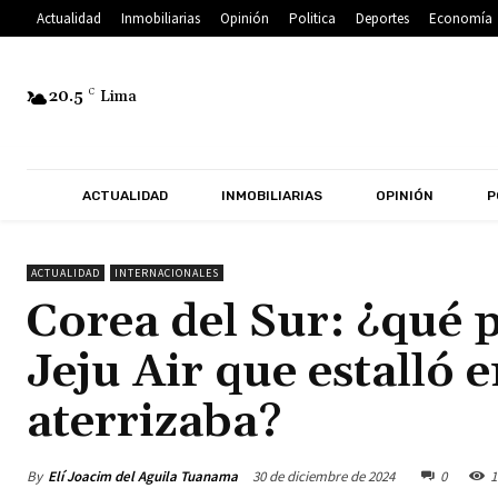
Actualidad
Inmobiliarias
Opinión
Politica
Deportes
Economía
20.5
C
Lima
ACTUALIDAD
INMOBILIARIAS
OPINIÓN
P
ACTUALIDAD
INTERNACIONALES
Corea del Sur: ¿qué 
Jeju Air que estalló 
aterrizaba?
By
Elí Joacim del Aguila Tuanama
30 de diciembre de 2024
0
1