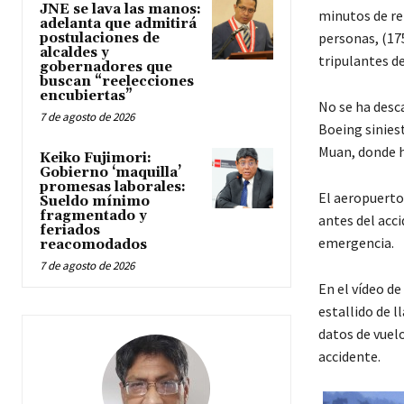
JNE se lava las manos:
minutos de re
adelanta que admitirá
personas, (17
postulaciones de
alcaldes y
tripulantes de
gobernadores que
buscan “reelecciones
encubiertas”
No se ha desc
7 de agosto de 2026
Boeing siniest
Muan, donde h
Keiko Fujimori:
Gobierno ‘maquilla’
promesas laborales:
El aeropuerto
Sueldo mínimo
fragmentado y
antes del acci
feriados
emergencia.
reacomodados
7 de agosto de 2026
En el vídeo de
estallido de 
datos de vuelo
accidente.