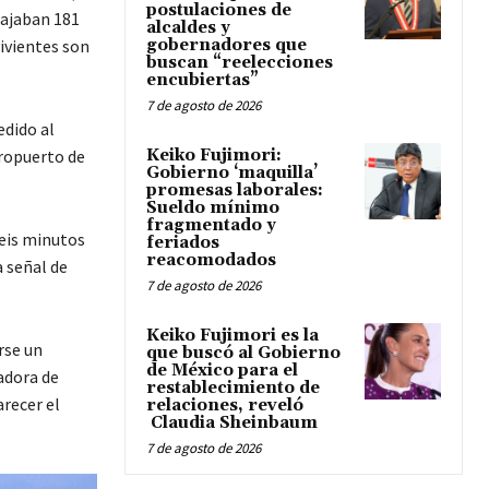
postulaciones de
iajaban 181
alcaldes y
ivientes son
gobernadores que
buscan “reelecciones
encubiertas”
7 de agosto de 2026
edido al
eropuerto de
Keiko Fujimori:
Gobierno ‘maquilla’
promesas laborales:
Sueldo mínimo
fragmentado y
seis minutos
feriados
reacomodados
a señal de
7 de agosto de 2026
Keiko Fujimori es la
rse un
que buscó al Gobierno
de México para el
adora de
restablecimiento de
arecer el
relaciones, reveló
Claudia Sheinbaum
7 de agosto de 2026