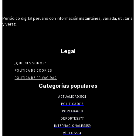
Periódico digital peruano con información instantánea, variada, utilitaria
y veraz.
Legal
¿QUIENES SOMOS?
POLÍTICA DE COOKIES
POLÍTICA DE PRIVACIDAD
Categorías populares
ACTUALIDAD
3921
POLITICA
2018
PORTADA
619
DEPORTES
577
INTERNACIONALES
559
VÍDEOS
534