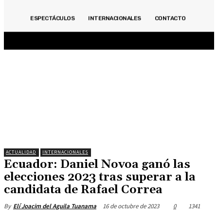
ACTUALIDAD
INMOBILIARIAS
OPINIÓN
POLITICA
DEPORTES
ECONOMÍA
ESPECTÁCULOS
INTERNACIONALES
CONTACTO
ESPECIALES
ESPECTÁCULOS
INTERNACIONALES
CONTACTO
ACTUALIDAD
INTERNACIONALES
Ecuador: Daniel Novoa ganó las
elecciones 2023 tras superar a la
candidata de Rafael Correa
16 de octubre de 2023
0
1341
By
Elí Joacim del Aguila Tuanama