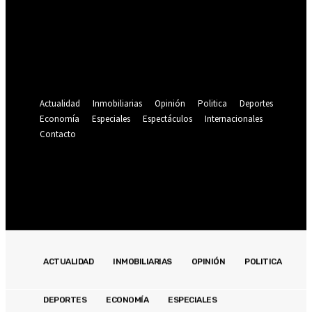
Se te ha enviado una contraseña por correo electrónico.
Recuperación de contraseña
Recupera tu contraseña
tu correo electrónico
Se te ha enviado una contraseña por correo electrónico.
Actualidad
Inmobiliarias
Opinión
Politica
Deportes
Economía
Especiales
Espectáculos
Internacionales
Contacto
Registrarse / Unirse
24.9
C
Lima
jueves, agosto 6, 2026
ACTUALIDAD
INMOBILIARIAS
OPINIÓN
POLITICA
DEPORTES
ECONOMÍA
ESPECIALES