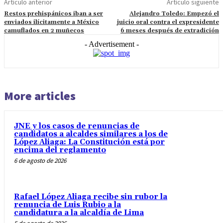
Artículo anterior
Artículo siguiente
Restos prehispánicos iban a ser
Alejandro Toledo: Empezó el
enviados ilícitamente a México
juicio oral contra el expresidente
camuflados en 2 muñecos
6 meses después de extradición
- Advertisement -
More articles
JNE y los casos de renuncias de
candidatos a alcaldes similares a los de
López Aliaga: La Constitución está por
encima del reglamento
6 de agosto de 2026
Rafael López Aliaga recibe sin rubor la
renuncia de Luis Rubio a la
candidatura a la alcaldía de Lima