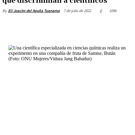
que discriminan a científicos
7 de julio de 2022
0
1096
By
Elí Joacim del Aguila Tuanama