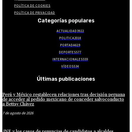
POLÍTICA DE COOKIES
POLÍTICA DE PRIVACIDAD
Categorías populares
ACTUALIDAD
3922
POLITICA
2018
PORTADA
619
DEPORTES
577
INTERNACIONALES
559
VÍDEOS
534
Últimas publicaciones
Perú y México restablecen relaciones tras decisión peruana
de acceder al pedido mexicano de conceder salvoconducto
a Bettsy Chávez
7 de agosto de 2026
JNE y los casos de renuncias de candidatos a alcaldes