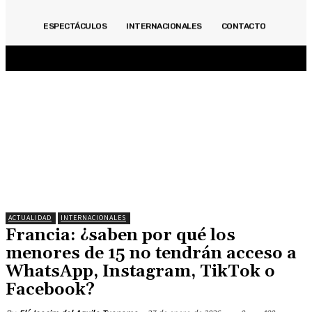
ACTUALIDAD
INMOBILIARIAS
OPINIÓN
POLITICA
DEPORTES
ECONOMÍA
ESPECTÁCULOS
INTERNACIONALES
CONTACTO
ESPECIALES
ESPECTÁCULOS
INTERNACIONALES
CONTACTO
ACTUALIDAD
INTERNACIONALES
Francia: ¿saben por qué los
menores de 15 no tendrán acceso a
WhatsApp, Instagram, TikTok o
Facebook?