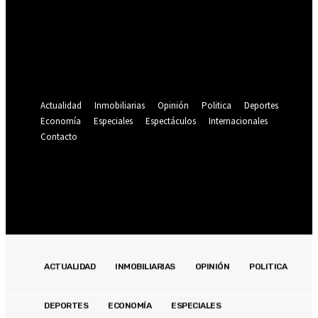
Se te ha enviado una contraseña por correo electrónico.
Recuperación de contraseña
Recupera tu contraseña
tu correo electrónico
Se te ha enviado una contraseña por correo electrónico.
Actualidad
Inmobiliarias
Opinión
Politica
Deportes
Economía
Especiales
Espectáculos
Internacionales
Contacto
Registrarse / Unirse
19.9
C
Lima
jueves, agosto 6, 2026
ACTUALIDAD
INMOBILIARIAS
OPINIÓN
POLITICA
DEPORTES
ECONOMÍA
ESPECIALES