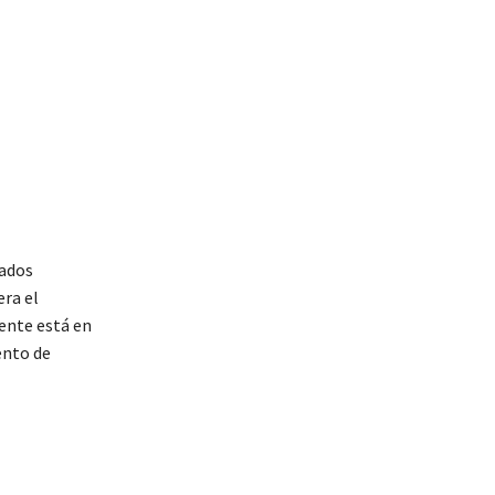
gados
era el
ente está en
ento de