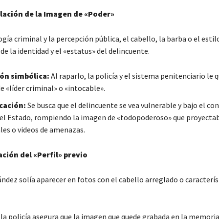
lación de la Imagen de «Poder»
ogía criminal y la percepción pública, el cabello, la barba o el esti
e la identidad y el «estatus» del delincuente.
ón simbólica:
Al raparlo, la policía y el sistema penitenciario le 
e «líder criminal» o «intocable».
cación:
Se busca que el delincuente se vea vulnerable y bajo el con
el Estado, rompiendo la imagen de «todopoderoso» que proyectab
ales o videos de amenazas.
ación del «Perfil» previo
dez solía aparecer en fotos con el cabello arreglado o característ
, la policía asegura que la imagen que quede grabada en la memoria