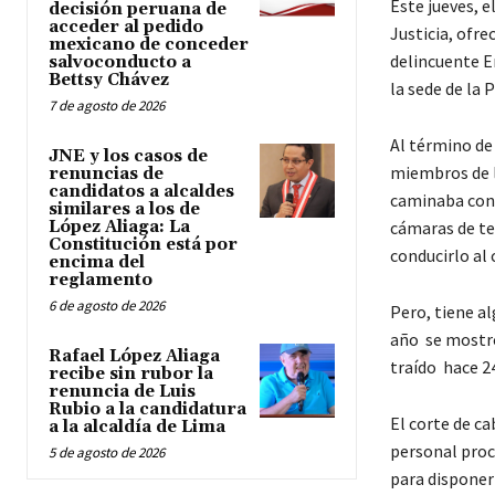
Este jueves, e
decisión peruana de
acceder al pedido
Justicia, ofre
mexicano de conceder
delincuente E
salvoconducto a
Bettsy Chávez
la sede de la 
7 de agosto de 2026
Al término de
JNE y los casos de
miembros de l
renuncias de
candidatos a alcaldes
caminaba con d
similares a los de
López Aliaga: La
cámaras de te
Constitución está por
conducirlo al 
encima del
reglamento
6 de agosto de 2026
Pero, tiene a
año se mostró 
Rafael López Aliaga
traído hace 2
recibe sin rubor la
renuncia de Luis
Rubio a la candidatura
El corte de ca
a la alcaldía de Lima
personal proce
5 de agosto de 2026
para disponer