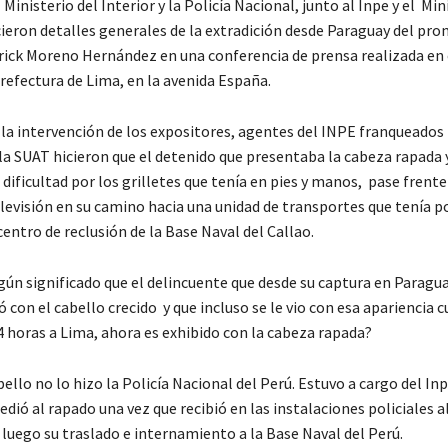
l Ministerio del Interior y la Policía Nacional, junto al Inpe y el Min
cieron detalles generales de la extradición desde Paraguay del pro
rick Moreno Hernández en una conferencia de prensa realizada en e
Prefectura de Lima, en la avenida España.
 la intervención de los expositores, agentes del INPE franqueados
a SUAT hicieron que el detenido que presentaba la cabeza rapada 
ificultad por los grilletes que tenía en pies y manos, pase frente 
levisión en su camino hacia una unidad de transportes que tenía p
centro de reclusión de la Base Naval del Callao.
lgún significado que el delincuente que desde su captura en Paragu
con el cabello crecido y que incluso se le vio con esa apariencia 
4 horas a Lima, ahora es exhibido con la cabeza rapada?
bello no lo hizo la Policía Nacional del Perú. Estuvo a cargo del Inp
dió al rapado una vez que recibió en las instalaciones policiales a
 luego su traslado e internamiento a la Base Naval del Perú.