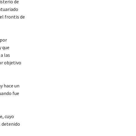
isterio de
ntuariado
l frontis de
 por
y que
a las
or objetivo
ay hace un
cuando fue
e, cuyo
l detenido