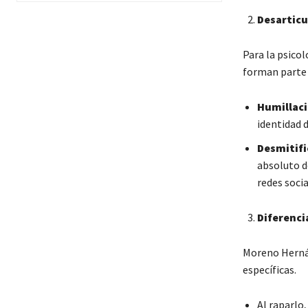
Desarticu
Para la psicol
forman parte d
Humillaci
identidad d
Desmitifi
absoluto d
redes soci
Diferenci
Moreno Hernán
específicas.
Al raparlo