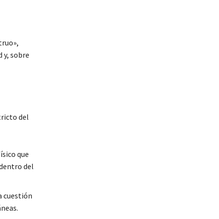
truo»,
 y, sobre
ricto del
ísico que
dentro del
a cuestión
áneas.