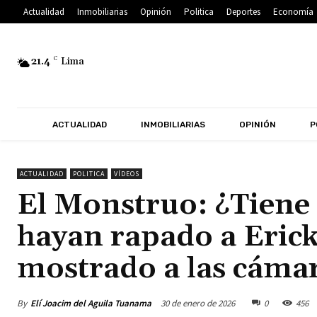
Actualidad
Inmobiliarias
Opinión
Politica
Deportes
Economía
21.4
C
Lima
ACTUALIDAD
INMOBILIARIAS
OPINIÓN
P
ACTUALIDAD
POLITICA
VÍDEOS
El Monstruo: ¿Tiene 
hayan rapado a Erick
mostrado a las cámar
By
Elí Joacim del Aguila Tuanama
30 de enero de 2026
0
456