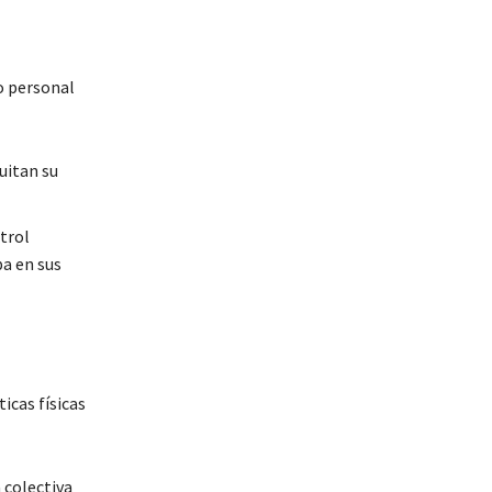
lo personal
quitan su
trol
a en sus
icas físicas
 colectiva