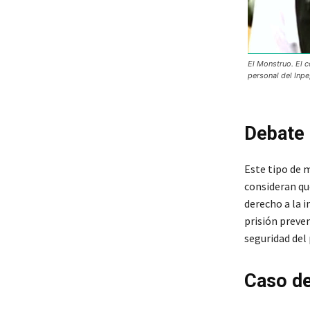
El Monstruo. El c
personal del Inpe
Debate
Este tipo de 
consideran que
derecho a la 
prisión preve
seguridad del 
Caso de