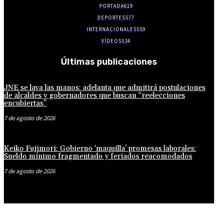
PORTADA
619
DEPORTES
577
INTERNACIONALES
559
VÍDEOS
534
Últimas publicaciones
JNE se lava las manos: adelanta que admitirá postulaciones
de alcaldes y gobernadores que buscan “reelecciones
encubiertas”
7 de agosto de 2026
Keiko Fujimori: Gobierno ‘maquilla’ promesas laborales:
Sueldo mínimo fragmentado y feriados reacomodados
7 de agosto de 2026