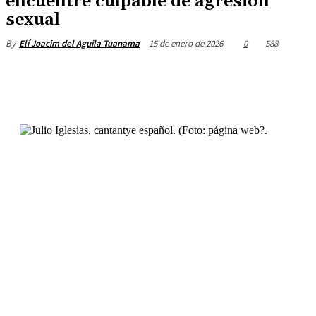
encuentre culpable de agresión
sexual
15 de enero de 2026
0
588
By
Elí Joacim del Aguila Tuanama