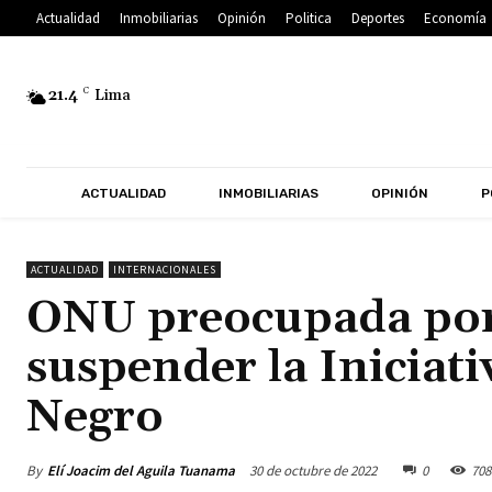
Actualidad
Inmobiliarias
Opinión
Politica
Deportes
Economía
21.4
C
Lima
ACTUALIDAD
INMOBILIARIAS
OPINIÓN
P
ACTUALIDAD
INTERNACIONALES
ONU preocupada por 
suspender la Iniciat
Negro
By
Elí Joacim del Aguila Tuanama
30 de octubre de 2022
0
708