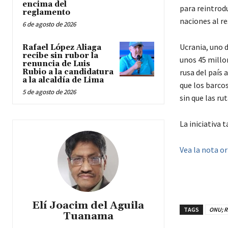
encima del
para reintrodu
reglamento
naciones al re
6 de agosto de 2026
Ucrania, uno 
Rafael López Aliaga
recibe sin rubor la
unos 45 millo
renuncia de Luis
Rubio a la candidatura
rusa del país 
a la alcaldía de Lima
que los barcos
5 de agosto de 2026
sin que las r
La iniciativa 
Vea la nota or
Elí Joacim del Aguila
TAGS
ONU; Ru
Tuanama