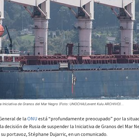
 la Iniciativa de Granos del Mar Negro (Foto: UNOCHA/Levent Kulu ARCHIVO). .
General de la
ONU
está “profundamente preocupado” por la situa
a decisión de Rusia de suspender la Iniciativa de Granos del Mar N
su portavoz, Stéphane Dujarric, en un comunicado.