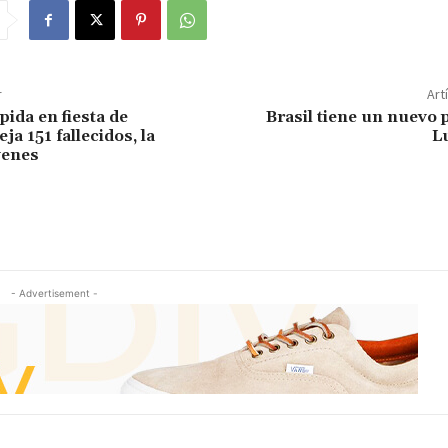
r
Art
pida en fiesta de
Brasil tiene un nuevo 
a 151 fallecidos, la
Lu
venes
- Advertisement -