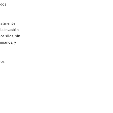
 dos
rmalmente
la invasión
s silos, sin
anianos, y
sos.