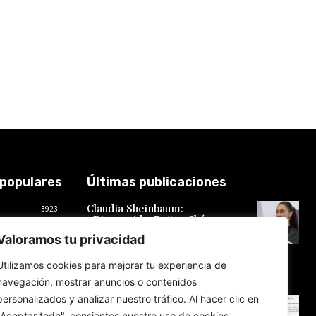
 populares
Últimas publicaciones
Claudia Sheinbaum:
3923
«Bienvenida, Bettsy Chávez»,
2018
expresó al anunciar la
Valoramos tu privacidad
reanudación de las relaciones
619
diplomáticas con el Perú
577
Utilizamos cookies para mejorar tu experiencia de
7 de agosto de 2026
559
navegación, mostrar anuncios o contenidos
534
personalizados y analizar nuestro tráfico. Al hacer clic en
Perú y México restablecen
relaciones tras decisión peruana
"Aceptar todo", consientes nuestro uso de cookies.