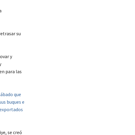
a
retrasar su
ovar y
y
en para las
 sábado que
sus buques e
s exportados
ye, se creó