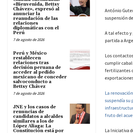
«Bienvenida, Bettsy
Chávez», expresó al
António Guter
anunciar la
suspensión de 
reanudación de las
relaciones
diplomáticas con el
Perú
A tal efecto y
7 de agosto de 2026
partida a Arge
Perú y México
Los contacto
restablecen
relaciones tras
cumplir cabalm
decisión peruana de
fertilizantes 
acceder al pedido
mexicano de conceder
exportaciones 
salvoconducto a
Bettsy Chávez
La renovación
7 de agosto de 2026
suspendía su p
JNE y los casos de
infraestructur
renuncias de
fruto del acue
candidatos a alcaldes
similares a los de
López Aliaga: La
La Iniciativa 
Constitución está por