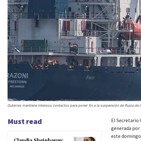
Guterres mantiene intensos contactos para poner fin a la suspensión de Rusia de
Must read
El Secretario 
generada por l
este domingo 
Claudia Sheinbaum: