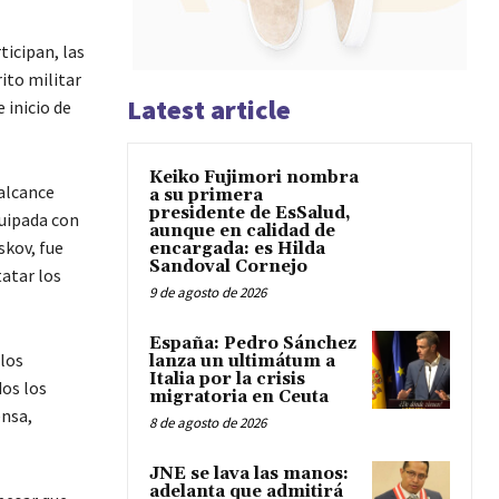
ticipan, las
rito militar
Latest article
 inicio de
Keiko Fujimori nombra
alcance
a su primera
presidente de EsSalud,
quipada con
aunque en calidad de
skov, fue
encargada: es Hilda
Sandoval Cornejo
tatar los
9 de agosto de 2026
España: Pedro Sánchez
 los
lanza un ultimátum a
Italia por la crisis
dos los
migratoria en Ceuta
ensa,
8 de agosto de 2026
JNE se lava las manos:
adelanta que admitirá