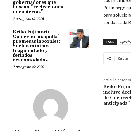
Los miembros 
gobernadores que
buscan “reelecciones
Putin negó que
encubiertas”
para soluciona
7 de agosto de 2026
conducta de R
Keiko Fujimori:
Gobierno ‘maquilla’
promesas laborales:
TAGS
Ejercic
Sueldo mínimo
fragmentado y
feriados
Cuota
reacomodados
7 de agosto de 2026
Artículo anterio
Keiko Fujim
incluye dec
de Odebrec
anticipada”