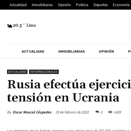
Actualidad
Inmobiliarias
Opinión
Politica
Deportes
Economía
20.5
C
Lima
ACTUALIDAD
INMOBILIARIAS
OPINIÓN
P
ACTUALIDAD
INTERNACIONALES
Rusia efectúa ejercic
tensión en Ucrania
By
Oscar Moscol Céspedes
19 de febrero de 2022
0
1439
Los miembros de las fuerzas armadas rusas serían cerca de 150.000 soldados o 