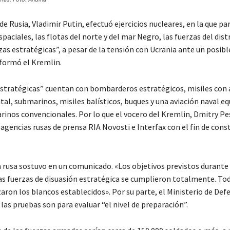
de Rusia, Vladimir Putin, efectuó ejercicios nucleares, en la que par
paciales, las flotas del norte y del mar Negro, las fuerzas del dist
rzas estratégicas”, a pesar de la tensión con Ucrania ante un posible
nformó el Kremlin.
estratégicas” cuentan con bombarderos estratégicos, misiles con 
tal, submarinos, misiles balísticos, buques y una aviación naval e
rinos convencionales. Por lo que el vocero del Kremlin, Dmitry Pe
 agencias rusas de prensa RIA Novosti e Interfax con el fin de cons
a rusa sostuvo en un comunicado. «Los objetivos previstos durante
las fuerzas de disuasión estratégica se cumplieron totalmente. To
aron los blancos establecidos». Por su parte, el Ministerio de Def
las pruebas son para evaluar “el nivel de preparación”.