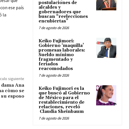
pesar que
postulaciones de
 con ese país
alcaldes y
gobernadores que
ó la
buscan “reelecciones
encubiertas”
7 de agosto de 2026
Keiko Fujimori:
Gobierno ‘maquilla’
promesas laborales:
Sueldo mínimo
fragmentado y
feriados
reacomodados
7 de agosto de 2026
ículo siguiente
a dama Ana
Keiko Fujimori es la
ma còmo se
que buscó al Gobierno
 su esposo
de México para el
restablecimiento de
relaciones, reveló
Claudia Sheinbaum
7 de agosto de 2026