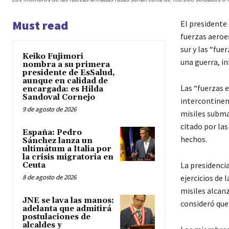
Must read
El presidente 
fuerzas aeroes
sur y las “fue
Keiko Fujimori
una guerra, i
nombra a su primera
presidente de EsSalud,
aunque en calidad de
Las “fuerzas 
encargada: es Hilda
Sandoval Cornejo
intercontinen
9 de agosto de 2026
misiles subma
citado por las
España: Pedro
hechos.
Sánchez lanza un
ultimátum a Italia por
la crisis migratoria en
La presidenci
Ceuta
8 de agosto de 2026
ejercicios de 
misiles alcanz
JNE se lava las manos:
consideró que 
adelanta que admitirá
postulaciones de
alcaldes y