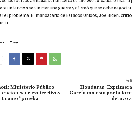
de las fuerzas armadas serían cerca de 150.000 soldados o más, a 
 su intención sea iniciar una guerra y afirmó que se debe negociar
r el problema. El mandatario de Estados Unidos, Joe Biden, critic
usia.
ios
Rusia
r
Art
ori: Ministerio Público
Honduras: Exprimer
laraciones de exdirectivos
García molesta por la for
ht como “prueba
detuvo a