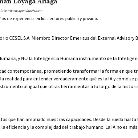
an Loyaga Aliaga
http://www.agendapais.com
os de experiencia en los sectores publico y privado.
torio CESEL S.A. Miembro Director Emeritus del External Advisory B
 Humana, y NO la Inteligencia Humana instrumento de la Inteligenci
sociedad contemporánea, prometiendo transformar la forma en que 
 la realidad para entender verdaderamente qué es la IA y cómo se p
trumento al igual que otras herramientas a lo largo de la historia
entas que han ampliado nuestras capacidades. Desde la rueda hast
la eficiencia y la complejidad del trabajo humano. La IA no es má