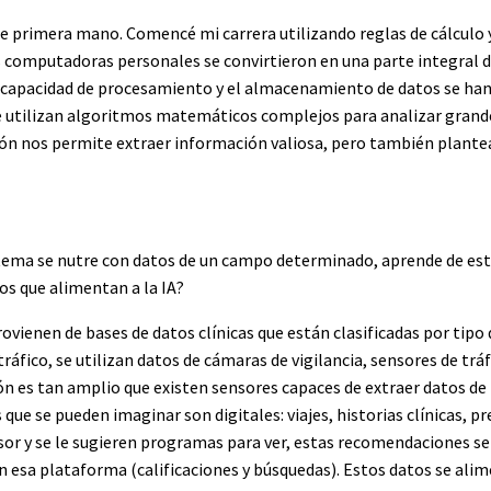
e primera mano. Comencé mi carrera utilizando reglas de cálculo
s computadoras personales se convirtieron en una parte integral d
a capacidad de procesamiento y el almacenamiento de datos se han
e utilizan algoritmos matemáticos complejos para analizar gran
ón nos permite extraer información valiosa, pero también plante
istema se nutre con datos de un campo determinado, aprende de est
os que alimentan a la IA?
rovienen de bases de datos clínicas que están clasificadas por tip
ráfico, se utilizan datos de cámaras de vigilancia, sensores de tráfi
ión es tan amplio que existen sensores capaces de extraer datos d
 que se pueden imaginar son digitales: viajes, historias clínicas, p
sor y se le sugieren programas para ver, estas recomendaciones se
 en esa plataforma (calificaciones y búsquedas). Estos datos se ali