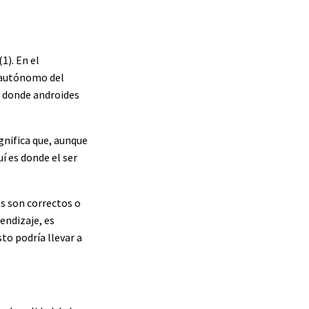
1). En el
e autónomo del
, donde androides
gnifica que, aunque
í es donde el ser
os son correctos o
rendizaje, es
to podría llevar a