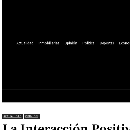
Se te ha enviado una contraseña por correo electrónico.
Recuperación de contraseña
Recupera tu contraseña
tu correo electrónico
Se te ha enviado una contraseña por correo electrónico.
Actualidad
Inmobiliarias
Opinión
Politica
Deportes
Econo
22.2
C
Lima
jueves, agosto 6, 2026
ACTUALIDAD
INMOBILIARIAS
OPINIÓN
ACTUALIDAD
OPINIÓN
La Interacción Positi