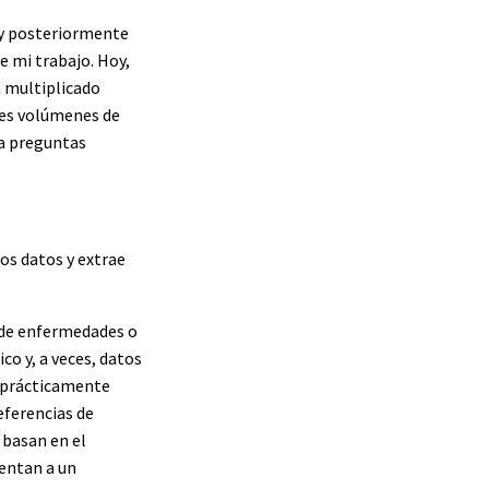
 y posteriormente
e mi trabajo. Hoy,
 multiplicado
des volúmenes de
a preguntas
os datos y extrae
o de enfermedades o
co y, a veces, datos
e prácticamente
referencias de
 basan en el
mentan a un