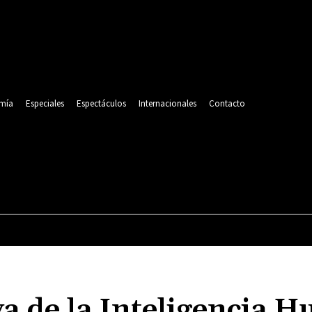
mía
Especiales
Espectáculos
Internacionales
Contacto
POLITICA
DEPORTES
ECONOMÍA
ESPECIALES
va de la Inteligencia 