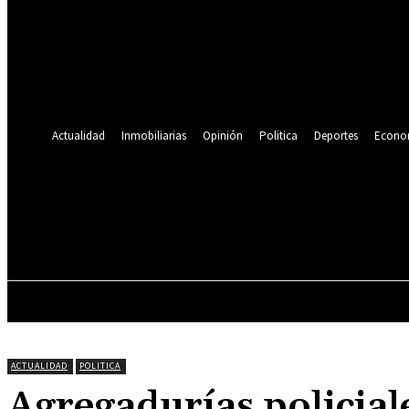
Se te ha enviado una contraseña por correo electrónico.
Recuperación de contraseña
Recupera tu contraseña
tu correo electrónico
Se te ha enviado una contraseña por correo electrónico.
Actualidad
Inmobiliarias
Opinión
Politica
Deportes
Econo
19.9
C
Lima
jueves, agosto 6, 2026
ACTUALIDAD
INMOBILIARIAS
OPINIÓN
ACTUALIDAD
POLITICA
Agregadurías policiales