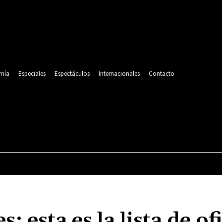
mía
Especiales
Espectáculos
Internacionales
Contacto
POLITICA
DEPORTES
ECONOMÍA
ESPECIALES
: esta es la lista de of