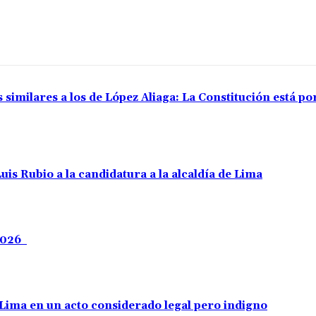
 similares a los de López Aliaga: La Constitución está p
uis Rubio a la candidatura a la alcaldía de Lima
 2026
e Lima en un acto considerado legal pero indigno