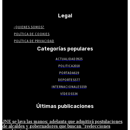
Legal
¿QUIENES SOMOS?
POLÍTICA DE COOKIES
POLÍTICA DE PRIVACIDAD
Categorías populares
ACTUALIDAD
3925
POLITICA
2018
PORTADA
619
DEPORTES
577
INTERNACIONALES
559
VÍDEOS
534
Últimas publicaciones
JNE se lava las manos: adelanta que admitirá postulaciones
de alcaldes y gobernadores que buscan “reelecciones