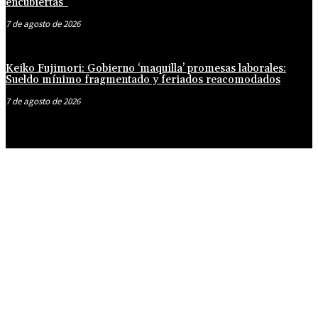
encubiertas”
7 de agosto de 2026
Keiko Fujimori: Gobierno ‘maquilla’ promesas laborales:
Sueldo mínimo fragmentado y feriados reacomodados
7 de agosto de 2026