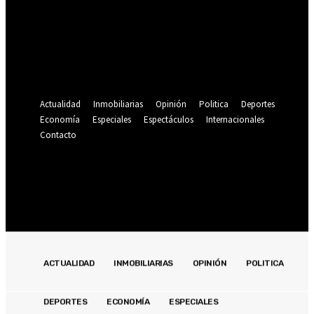
Se te ha enviado una contraseña por correo electrónico.
Recuperación de contraseña
Recupera tu contraseña
tu correo electrónico
Se te ha enviado una contraseña por correo electrónico.
Actualidad
Inmobiliarias
Opinión
Politica
Deportes
Economía
Especiales
Espectáculos
Internacionales
Contacto
Registrarse / Unirse
23
C
Lima
lunes, agosto 10, 2026
ACTUALIDAD
INMOBILIARIAS
OPINIÓN
POLITICA
DEPORTES
ECONOMÍA
ESPECIALES