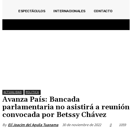
ACTUALIDAD
INMOBILIARIAS
OPINIÓN
POLITICA
DEPORTES
ECONOMÍA
ESPECTÁCULOS
INTERNACIONALES
CONTACTO
ESPECIALES
ESPECTÁCULOS
INTERNACIONALES
CONTACTO
ACTUALIDAD
POLITICA
Avanza País: Bancada
parlamentaria no asistirá a reunión
convocada por Betssy Chávez
30 de noviembre de 2022
0
1059
By
Elí Joacim del Aguila Tuanama