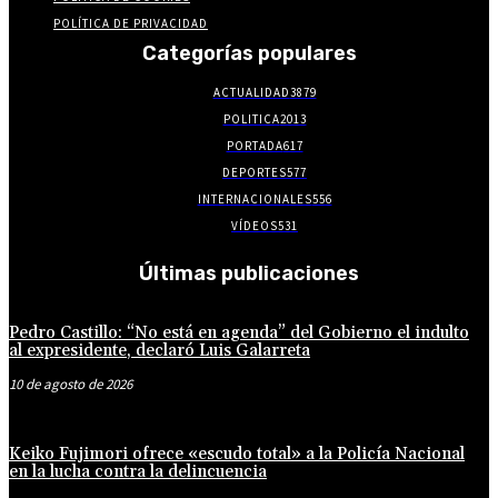
POLÍTICA DE PRIVACIDAD
Categorías populares
ACTUALIDAD
3879
POLITICA
2013
PORTADA
617
DEPORTES
577
INTERNACIONALES
556
VÍDEOS
531
Últimas publicaciones
Pedro Castillo: “No está en agenda” del Gobierno el indulto
al expresidente, declaró Luis Galarreta
10 de agosto de 2026
Keiko Fujimori ofrece «escudo total» a la Policía Nacional
en la lucha contra la delincuencia