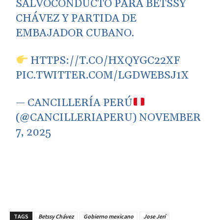
SALVOCONDUCTO PARA BETSSY
CHÁVEZ Y PARTIDA DE
EMBAJADOR CUBANO.
HTTPS://T.CO/HXQYGC22XF
PIC.TWITTER.COM/LGDWEBSJ1X
— CANCILLERÍA PERÚ
(@CANCILLERIAPERU)
NOVEMBER
7, 2025
TAGS
Betssy Chávez
Gobierno mexicano
Jose Jerí