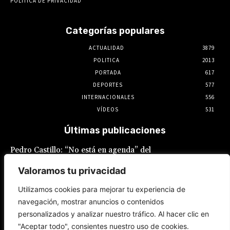
POLÍTICA DE PRIVACIDAD
Categorías populares
ACTUALIDAD
3879
POLITICA
2013
PORTADA
617
DEPORTES
577
INTERNACIONALES
556
VÍDEOS
531
Últimas publicaciones
Pedro Castillo: “No está en agenda” del
Gobierno el indulto al expresidente, declaró
Luis Galarreta
Valoramos tu privacidad
10 de agosto de 2026
Utilizamos cookies para mejorar tu experiencia de
navegación, mostrar anuncios o contenidos
Keiko Fujimori ofrece «escudo total» a la
personalizados y analizar nuestro tráfico. Al hacer clic en
Policía Nacional en la lucha contra la
delincuencia
"Aceptar todo", consientes nuestro uso de cookies.