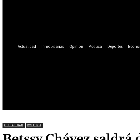
Se te ha enviado una contraseña por correo electrónico.
Recuperación de contraseña
Recupera tu contraseña
tu correo electrónico
Se te ha enviado una contraseña por correo electrónico.
Actualidad
Inmobiliarias
Opinión
Politica
Deportes
Econo
21.6
C
Lima
miércoles, agosto 5, 2026
ACTUALIDAD
INMOBILIARIAS
OPINIÓN
ACTUALIDAD
POLITICA
Betssy Chávez saldrá 