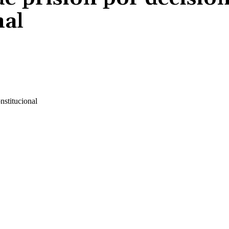
nal
Cuota