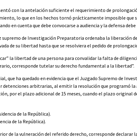
sentó con la antelación suficiente el requerimiento de prolongació
cimiento, lo que en los hechos tornó prácticamente imposible que s
omando en cuenta que debe convocarse a audiencia y la defensa debe
ez supremo de Investigación Preparatoria ordenaba la liberación de
vada de su libertad hasta que se resolviera el pedido de prolongaci
ar” la libertad de una persona para convalidar la falta de diligenci
rario, corresponde tutelar su derecho fundamental a la libertad”.
cial, que ha quedado en evidencia que el Juzgado Supremo de Inves
detenciones arbitrarias, al emitir la resolución que programó la 
ón, por el plazo adicional de 15 meses, cuando el plazo original de
encia de la República).
or de la vulneración del referido derecho, corresponde declarar la