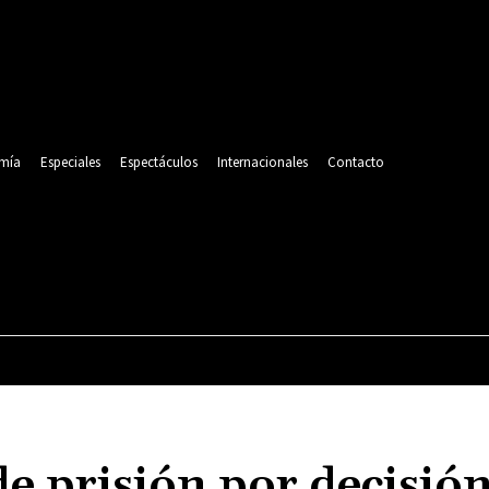
mía
Especiales
Espectáculos
Internacionales
Contacto
POLITICA
DEPORTES
ECONOMÍA
ESPECIALES
de prisión por decisión