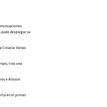
 insinuaciones
a pudo desplegar su
a Croacia. Varias
empo, tras una
hos e Alisson
erta en el primer