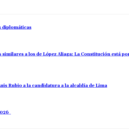
s diplomáticas
 similares a los de López Aliaga: La Constitución está p
uis Rubio a la candidatura a la alcaldía de Lima
 2026