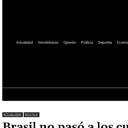
Se te ha enviado una contraseña por correo electrónico.
Recuperación de contraseña
Recupera tu contraseña
tu correo electrónico
Se te ha enviado una contraseña por correo electrónico.
Actualidad
Inmobiliarias
Opinión
Politica
Deportes
Econo
19.9
C
Lima
viernes, agosto 7, 2026
ACTUALIDAD
INMOBILIARIAS
OPINIÓN
ACTUALIDAD
POLITICA
Brasil no pasó a los c