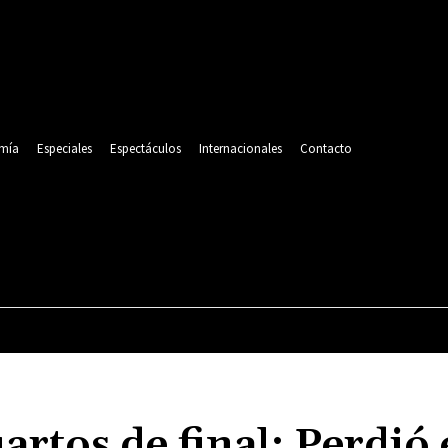
mía
Especiales
Espectáculos
Internacionales
Contacto
POLITICA
DEPORTES
ECONOMÍA
ESPECIALES
uartos de final: Perdió 