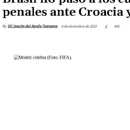
penales ante Croacia
By
Elí Joacim del Aguila Tuanama
9 de diciembre de 2022
0
892